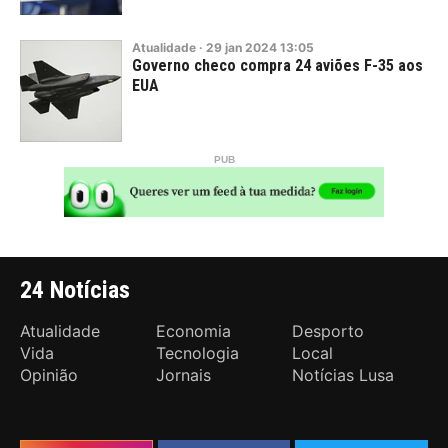
Atualidade
·
29
jan
2024
13:05
Governo checo compra 24 aviões F-35 aos
EUA
24 Notícias
Atualidade
Economia
Desporto
Vida
Tecnologia
Local
Opinião
Jornais
Notícias Lusa