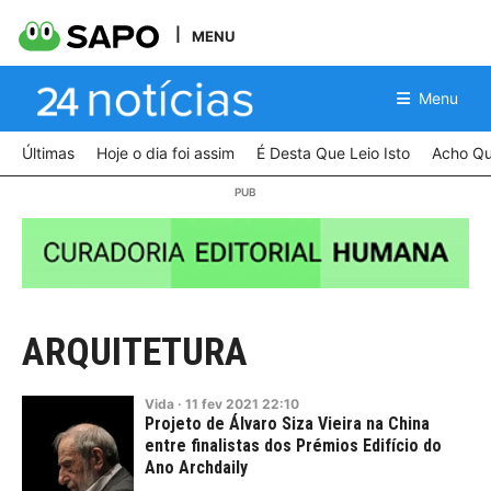
MENU
Menu
Últimas
Hoje o dia foi assim
É Desta Que Leio Isto
Acho Qu
ARQUITETURA
Vida
·
11
fev
2021
22:10
Projeto de Álvaro Siza Vieira na China
entre finalistas dos Prémios Edifício do
Ano Archdaily