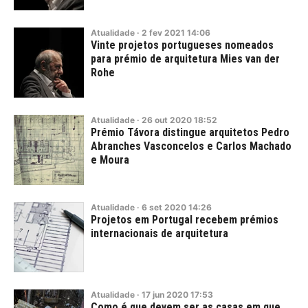
Atualidade
·
2
fev
2021
14:06
Vinte projetos portugueses nomeados
para prémio de arquitetura Mies van der
Rohe
Atualidade
·
26
out
2020
18:52
Prémio Távora distingue arquitetos Pedro
Abranches Vasconcelos e Carlos Machado
e Moura
Atualidade
·
6
set
2020
14:26
Projetos em Portugal recebem prémios
internacionais de arquitetura
Atualidade
·
17
jun
2020
17:53
Como é que devem ser as casas em que