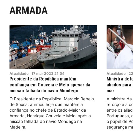
ARMADA
Atualidade
·
17
mar
2023
21:04
Atualidade
·
2
Presidente da República mantém
Ministra def
confiança em Gouveia e Melo apesar da
aliados para 
missão falhada do navio Mondego
mar
O Presidente da República, Marcelo Rebelo
A ministra da
de Sousa, afirmou hoje que mantém a
reforço e a c
confiança no chefe de Estado-Maior da
entre os alia
Armada, Henrique Gouveia e Melo, após a
Portuguesa, d
missão falhada do navio Mondego na
o papel de P
Madeira.
segurança ma