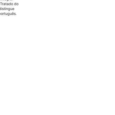
Tratado do
distingue
português.