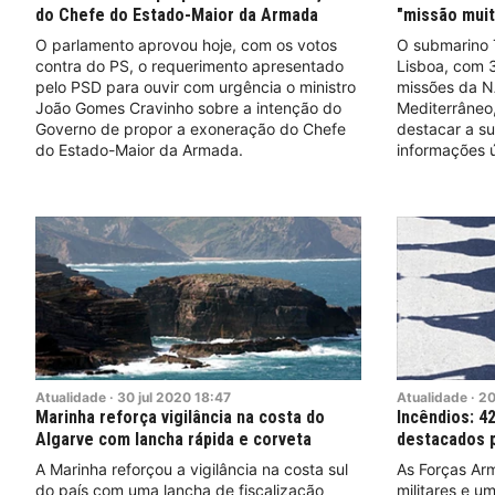
do Chefe do Estado-Maior da Armada
"missão muit
O parlamento aprovou hoje, com os votos
O submarino T
contra do PS, o requerimento apresentado
Lisboa, com 3
pelo PSD para ouvir com urgência o ministro
missões da N
João Gomes Cravinho sobre a intenção do
Mediterrâneo,
Governo de propor a exoneração do Chefe
destacar a s
do Estado-Maior da Armada.
informações ú
Atualidade
·
30
jul
2020
18:47
Atualidade
·
2
Marinha reforça vigilância na costa do
Incêndios: 42
Algarve com lancha rápida e corveta
destacados p
A Marinha reforçou a vigilância na costa sul
As Forças Ar
do país com uma lancha de fiscalização
militares e u