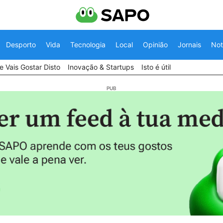
Desporto
Vida
Tecnologia
Local
Opinião
Jornais
Not
 Vais Gostar Disto
Inovação & Startups
Isto é útil