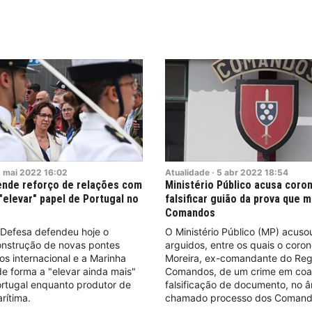
2
mai
2022
16:02
Atualidade
·
5
abr
2022
18:54
ende reforço de relações com
Ministério Público acusa coro
"elevar" papel de Portugal no
falsificar guião da prova que 
Comandos
 Defesa defendeu hoje o
O Ministério Público (MP) acuso
onstrução de novas pontes
arguidos, entre os quais o coron
dos internacional e a Marinha
Moreira, ex-comandante do Re
e forma a "elevar ainda mais"
Comandos, de um crime em coa
ortugal enquanto produtor de
falsificação de documento, no 
rítima.
chamado processo dos Comand