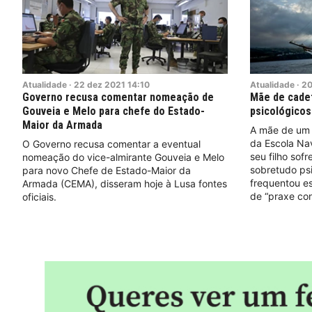
Atualidade
·
22
dez
2021
14:10
Atualidade
·
2
Governo recusa comentar nomeação de
Mãe de cadet
Gouveia e Melo para chefe do Estado-
psicológicos
Maior da Armada
A mãe de um 
da Escola Nav
O Governo recusa comentar a eventual
seu filho sofr
nomeação do vice-almirante Gouveia e Melo
sobretudo ps
para novo Chefe de Estado-Maior da
frequentou es
Armada (CEMA), disseram hoje à Lusa fontes
de “praxe con
oficiais.