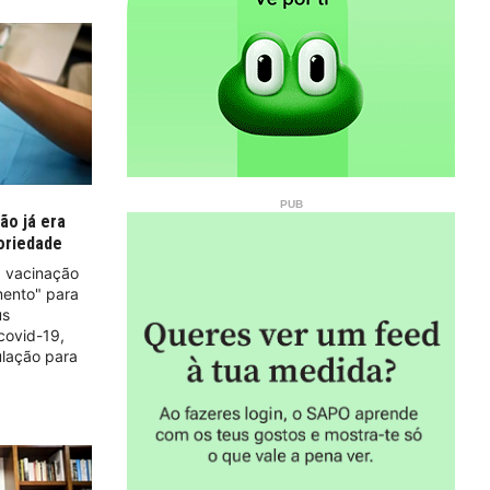
ão já era
toriedade
a vacinação
mento" para
us
covid-19,
ulação para