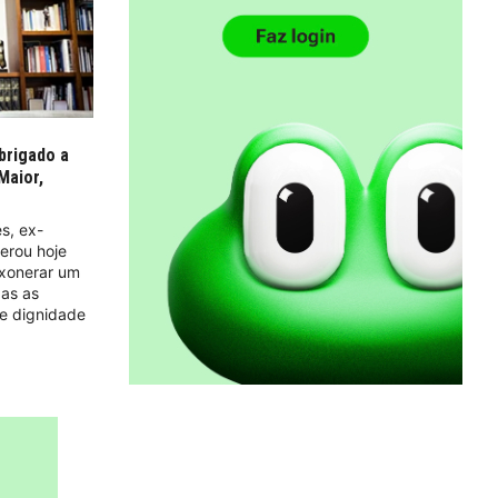
brigado a
Maior,
s, ex-
erou hoje
exonerar um
das as
e dignidade