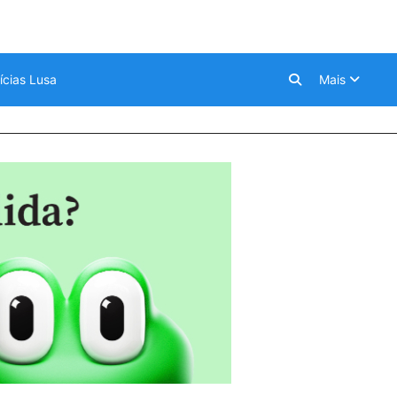
ícias Lusa
Mais