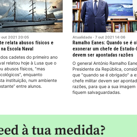
0
out
2021
20:05
Atualidade
·
7
out
2021
14:06
e relata abusos físicos e
Ramalho Eanes: Quando se é o
 na Escola Naval
exonerar um chefe de Estado-
devem ser apontadas razões
dos cadetes do primeiro ano
al relatou hoje à Lusa que o
O general António Ramalho Eane
eu abusos físicos, "mas
Presidente da República, consid
icológicos", enquanto
que "quando se é obrigado" a 
ta instituição, num ambiente
chefe militar devem ser aponta
stante” entre alunos.
razões, para que a sua imagem 
fiquem salvaguardadas.