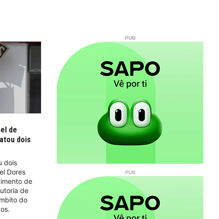
nel de
matou dois
u dois
el Dores
gimento de
utoria de
âmbito do
os.