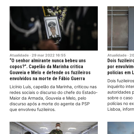
Atualidade
·
29
mar
2022
16:55
Atualidade
·
2
“O senhor almirante nunca bebeu uns
Dois fuzileir
copos?”. Capelão da Marinha critica
por envolvim
Gouveia e Melo e defende os fuzileiros
polícias em 
envolvidos na morte de Fábio Guerra
Dois fuzileir
inquérito int
Licínio Luís, capelão da Marinha, criticou nas
autoridades p
redes sociais o discurso do chefe do Estado-
sobre o caso
Maior da Armada, Gouveia e Melo, pelo
polícias no e
discurso após a morte do agente da PSP
Lisboa, infor
que envolveu fuzileiros.