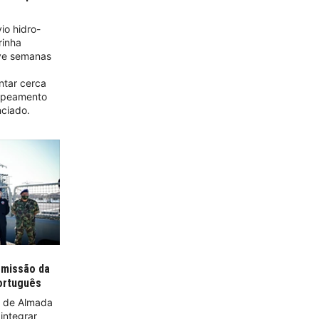
io hidro-
rinha
ove semanas
ntar cerca
apeamento
nciado.
 missão da
português
e de Almada
integrar