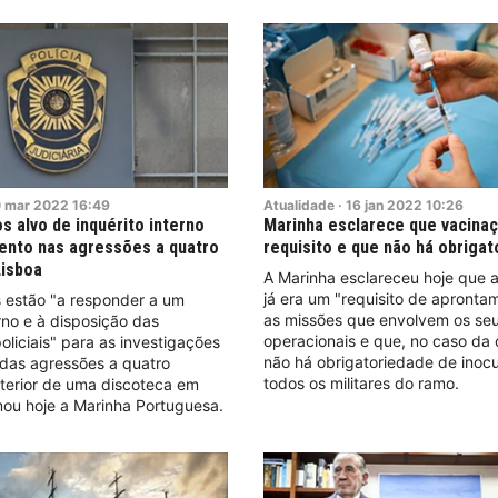
0
mar
2022
16:49
Atualidade
·
16
jan
2022
10:26
os alvo de inquérito interno
Marinha esclarece que vacinaç
ento nas agressões a quatro
requisito e que não há obriga
Lisboa
A Marinha esclareceu hoje que 
já era um "requisito de apronta
os estão "a responder a um
as missões que envolvem os se
erno e à disposição das
operacionais e que, no caso da 
oliciais" para as investigações
não há obrigatoriedade de inoc
 das agressões a quatro
todos os militares do ramo.
xterior de uma discoteca em
mou hoje a Marinha Portuguesa.