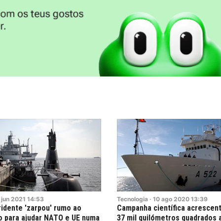
jun
2021
14:53
Tecnologia
·
10
ago
2020
13:39
idente 'zarpou' rumo ao
Campanha científica acrescen
o para ajudar NATO e UE numa
37 mil quilómetros quadrados