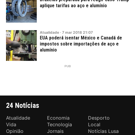
aplique tarifas ao aço e alumínio
Atualidade
·
7
mar
2018
21:07
EUA poderá isentar México e Canadá de
impostos sobre importações de aço e
alumínio
24 Notícias
Atualidade
Economia
Desporto
Vida
Tecnologia
Local
Opinião
Jornais
Notícias Lusa