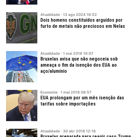
Atualidade
·
13
ago
2024
16:52
Dois homens constituídos arguidos por
furto de metais não preciosos em Nelas
Atualidade
·
1
mai
2018
10:07
Bruxelas avisa que não negoceia sob
ameaça o fim da isenção dos EUA ao
aço/alumínio
Economia
·
1
mai
2018
08:57
EUA prolongam por um mês isenção das
tarifas sobre importações
Atualidade
·
30
abr
2018
12:18
Bruxelas preparada para reagir caso Trump