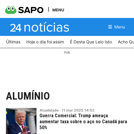
MENU
Menu
Últimas
Hoje o dia foi assim
É Desta Que Leio Isto
Acho Qu
ALUMÍNIO
Atualidade
·
11
mar
2025
14:52
Guerra Comercial: Trump ameaça
aumentar taxa sobre o aço no Canadá para
50%