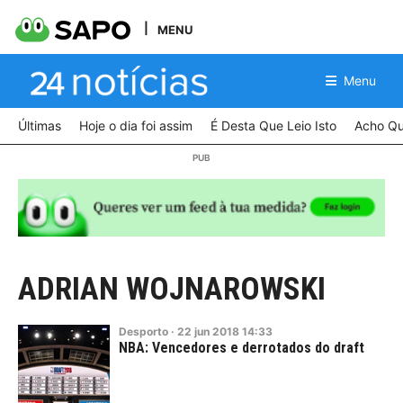
MENU
Menu
Últimas
Hoje o dia foi assim
É Desta Que Leio Isto
Acho Qu
ADRIAN WOJNAROWSKI
Desporto
·
22
jun
2018
14:33
NBA: Vencedores e derrotados do draft