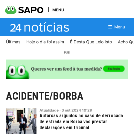
MENU
Menu
Últimas
Hoje o dia foi assim
É Desta Que Leio Isto
Acho Qu
ACIDENTE/BORBA
Atualidade
·
3
out
2024
10:29
Autarcas arguidos no caso de derrocada
de estrada em Borba vão prestar
declarações em tribunal