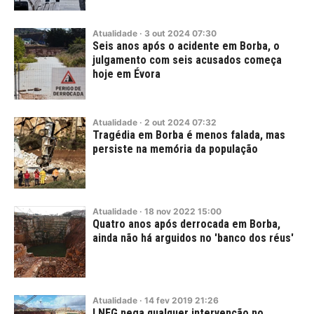
Atualidade
·
3
out
2024
07:30
Seis anos após o acidente em Borba, o
julgamento com seis acusados começa
hoje em Évora
Atualidade
·
2
out
2024
07:32
Tragédia em Borba é menos falada, mas
persiste na memória da população
Atualidade
·
18
nov
2022
15:00
Quatro anos após derrocada em Borba,
ainda não há arguidos no 'banco dos réus'
Atualidade
·
14
fev
2019
21:26
LNEG nega qualquer intervenção no