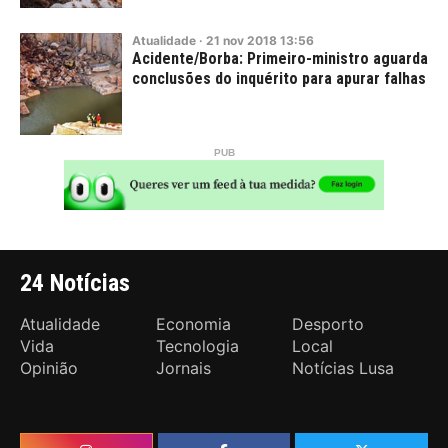
Atualidade
·
21
nov
2018
13:56
Acidente/Borba: Primeiro-ministro aguarda
conclusões do inquérito para apurar falhas
24 Notícias
Atualidade
Economia
Desporto
Vida
Tecnologia
Local
Opinião
Jornais
Notícias Lusa