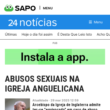
MENU
Menu
Últimas
Hoje o dia foi assim
É Desta Que Leio Isto
Acho Qu
ABUSOS SEXUAIS NA
IGREJA ANGUELICANA
Atualidade
·
29
mar
2025
12:59
Arcebispo da Igreja de Inglaterra admite
ter-se "equivocado" em caso de abuso