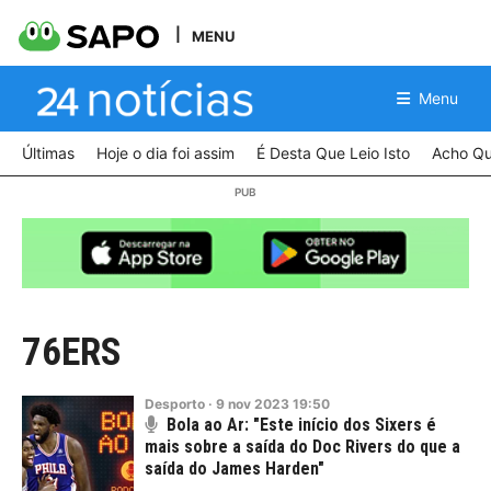
MENU
Menu
Últimas
Hoje o dia foi assim
É Desta Que Leio Isto
Acho Qu
76ERS
Desporto
·
9
nov
2023
19:50
Bola ao Ar: "Este início dos Sixers é
mais sobre a saída do Doc Rivers do que a
saída do James Harden"