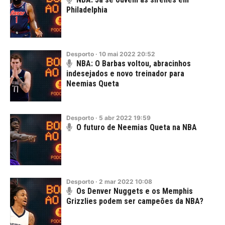
Philadelphia
Desporto
·
10
mai
2022
20:52
NBA: O Barbas voltou, abracinhos
indesejados e novo treinador para
Neemias Queta
Desporto
·
5
abr
2022
19:59
O futuro de Neemias Queta na NBA
Desporto
·
2
mar
2022
10:08
Os Denver Nuggets e os Memphis
Grizzlies podem ser campeões da NBA?