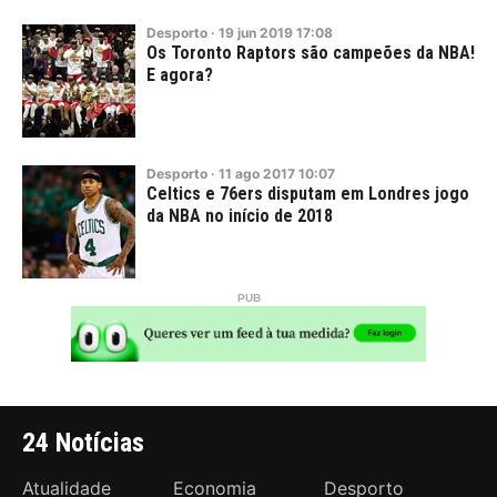
Desporto
·
19
jun
2019
17:08
Os Toronto Raptors são campeões da NBA!
E agora?
Desporto
·
11
ago
2017
10:07
Celtics e 76ers disputam em Londres jogo
da NBA no início de 2018
24 Notícias
Atualidade
Economia
Desporto