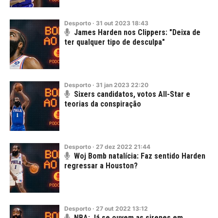
Desporto
·
31
out
2023
18:43
James Harden nos Clippers: "Deixa de
ter qualquer tipo de desculpa"
Desporto
·
31
jan
2023
22:20
Sixers candidatos, votos All-Star e
teorias da conspiração
Desporto
·
27
dez
2022
21:44
Woj Bomb natalícia: Faz sentido Harden
regressar a Houston?
Desporto
·
27
out
2022
13:12
NBA: Já se ouvem as sirenes em