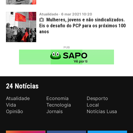
Atualidade
·
6
mar
2021
10:20
Mulheres, jovens e não sindicalizados.
Eis o desafio do PCP para os próximos 100
anos
24 Notícias
Atualidade
Economia
Desporto
Vida
Tecnologia
Local
Opinião
Jornais
Notícias Lusa