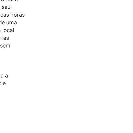
 seu
ucas horas
 de uma
 local
m as
, sem
ra a
s e