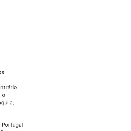
os
ntrário
, o
quila,
 Portugal