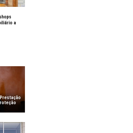
shops
liário a
 Prestação
proteção