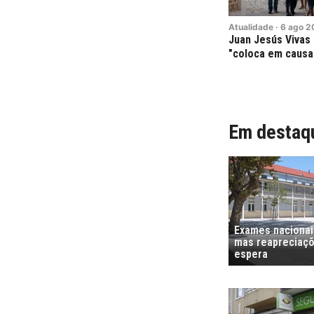
Atualidade
·
6
ago
2
Juan Jesús Vivas
"coloca em causa 
Em destaq
Exames nacionais
mas reapreciaçõ
espera