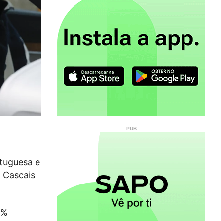
rtuguesa e
m Cascais
0%