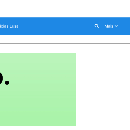
ícias Lusa
Mais