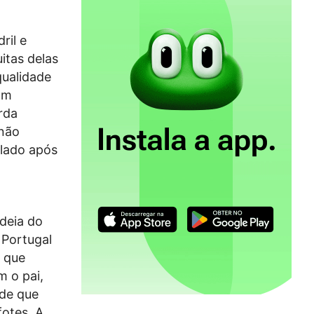
ril e
itas delas
qualidade
am
rda
 não
ulado após
deia do
 Portugal
o que
m o pai,
sde que
fotes. A