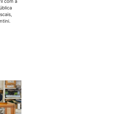
il com a
ública
scais,
tini.