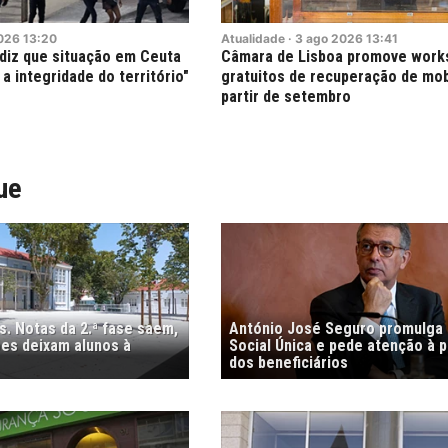
026
13:20
Atualidade
·
3
ago
2026
13:41
 diz que situação em Ceuta
Câmara de Lisboa promove work
a integridade do território"
gratuitos de recuperação de mobi
partir de setembro
ue
. Notas da 2.ª fase saem,
António José Seguro promulga
es deixam alunos à
Social Única e pede atenção à 
dos beneficiários