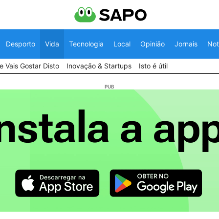
Desporto
Vida
Tecnologia
Local
Opinião
Jornais
Not
 Vais Gostar Disto
Inovação & Startups
Isto é útil