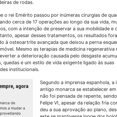
deiras de rodas.
 o rei Emérito passou por inúmeras cirurgias de quad
ando cerca de 17 operações ao longo da sua vida, mu
os, com a intenção de preservar a sua mobilidade e 
ntanto, apesar desses tratamentos, os resultados for
ido à osteoartrite avançada que deixou a perna esque
imóvel. Mesmo as terapias de medicina regenerativa
everter a deterioração causada pelo desgaste acum
, quedas e um estilo de vida exigente ligado às suas
des institucionais.
Segundo a imprensa espanhola, a i
sempre, agora
antigo monarca se estabelecer em
não foi pensada de repente, send
Felipe VI, apesar da relação fria co
marca de
amos a mudar a
deu a sua aprovação ao plano, de
aproveitando
este se mantivesse longe dos holo