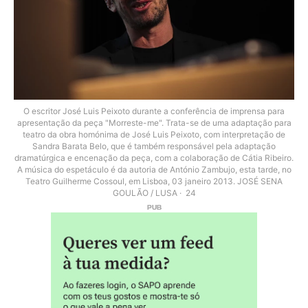
O escritor José Luis Peixoto durante a conferência de imprensa para
apresentação da peça "Morreste-me". Trata-se de uma adaptação para
teatro da obra homónima de José Luis Peixoto, com interpretação de
Sandra Barata Belo, que é também responsável pela adaptação
dramatúrgica e encenação da peça, com a colaboração de Cátia Ribeiro.
A música do espetáculo é da autoria de António Zambujo, esta tarde, no
Teatro Guilherme Cossoul, em Lisboa, 03 janeiro 2013. JOSÉ SENA
GOULÃO / LUSA
24