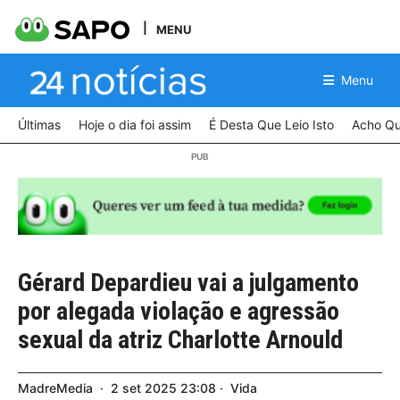
MENU
Menu
Últimas
Hoje o dia foi assim
É Desta Que Leio Isto
Acho Qu
Gérard Depardieu vai a julgamento
por alegada violação e agressão
sexual da atriz Charlotte Arnould
MadreMedia
2
set
2025
23:08
Vida