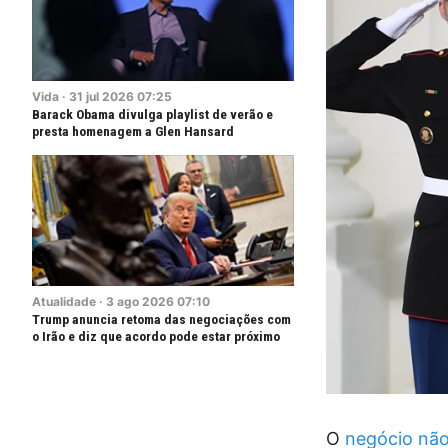
Vida
·
31
jul
2026
07:25
Barack Obama divulga playlist de verão e
presta homenagem a Glen Hansard
Atualidade
·
3
ago
2026
07:10
Trump anuncia retoma das negociações com
o Irão e diz que acordo pode estar próximo
O
negócio não