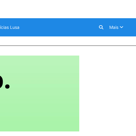
ícias Lusa
Mais