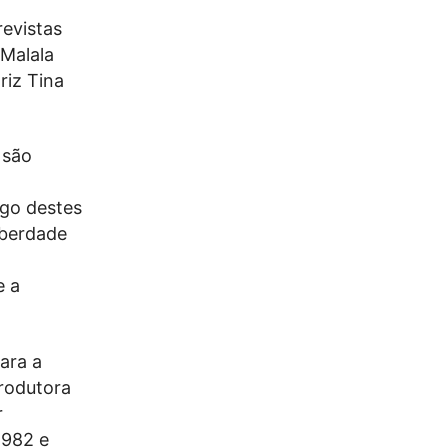
revistas
 Malala
riz Tina
 são
ngo destes
iberdade
e a
ara a
produtora
r
1982 e