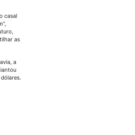
o casal
m”,
uturo,
ilhar as
avia, a
diantou
dólares.