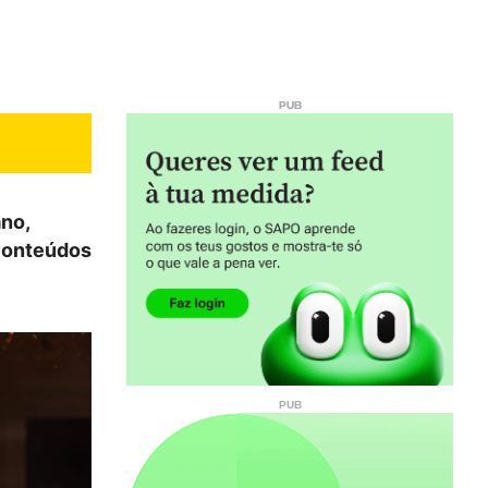
no,
 conteúdos