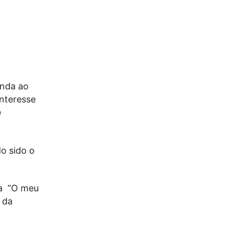
inda ao
nteresse
e
o sido o
ma “O meu
 da