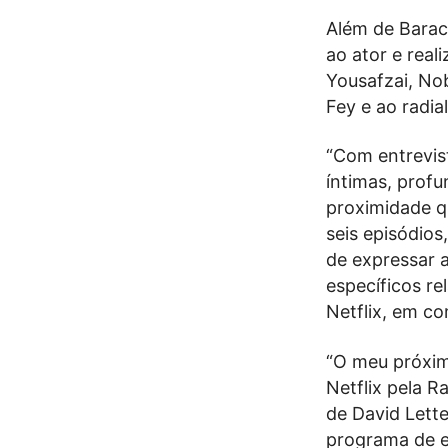
Além de Barack
ao ator e real
Yousafzai, Nob
Fey e ao radia
“Com entrevist
íntimas, prof
proximidade q
seis episódios
de expressar a
específicos r
Netflix, em c
“O meu próxim
Netflix pela R
de David Lette
programa de e