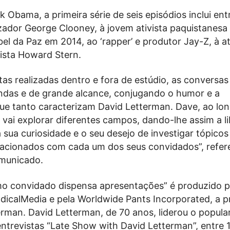
 Obama, a primeira série de seis episódios inclui ent
izador George Clooney, à jovem ativista paquistanesa
el da Paz em 2014, ao ‘rapper’ e produtor Jay-Z, à at
lista Howard Stern.
as realizadas dentro e fora de estúdio, as conversas
undas e de grande alcance, conjugando o humor e a
ue tanto caracterizam David Letterman. Dave, ao lo
, vai explorar diferentes campos, dando-lhe assim a l
 sua curiosidade e o seu desejo de investigar tópicos
elacionados com cada um dos seus convidados”, refer
omunicado.
o convidado dispensa apresentações” é produzido p
adicalMedia e pela Worldwide Pants Incorporated, a 
rman. David Letterman, de 70 anos, liderou o popula
ntrevistas “Late Show with David Letterman”, entre 