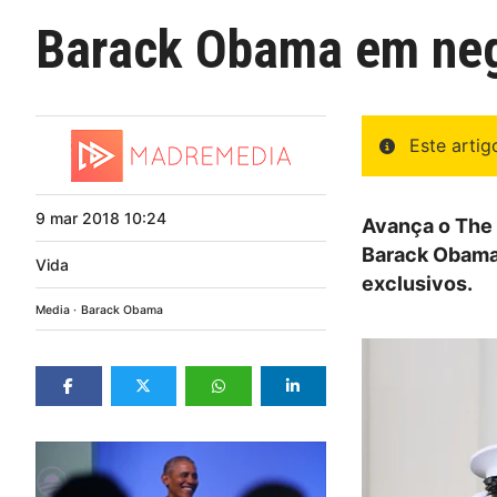
Barack Obama em neg
Este arti
9
mar
2018
10:24
Avança o The 
Barack Obama,
Vida
exclusivos.
Media
Barack Obama