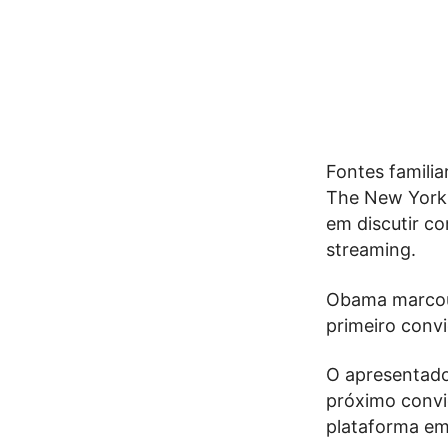
Fontes famili
The New York
em discutir c
streaming.
Obama marcou 
primeiro conv
O apresentado
próximo convi
plataforma em 