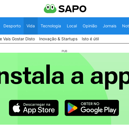
Desporto
Vida
Tecnologia
Local
Opinião
Jornais
Not
 Vais Gostar Disto
Inovação & Startups
Isto é útil