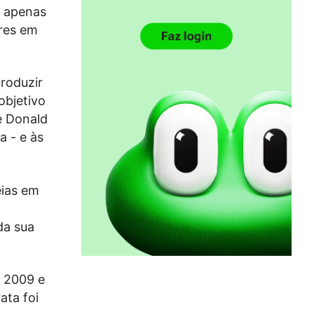
l apenas
ores em
roduzir
objetivo
e Donald
a - e às
eias em
o
da sua
e 2009 e
ata foi