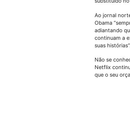
substituído n
Ao jornal nort
Obama “sempre
adiantando qu
continuam a ex
suas histórias”
Não se conhec
Netflix contin
que o seu orç