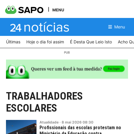
MENU
Menu
Últimas
Hoje o dia foi assim
É Desta Que Leio Isto
Acho Qu
TRABALHADORES
ESCOLARES
Atualidade
·
8
mai
2026
08:30
Profissionais das escolas protestam no
Ministério da Educação contra