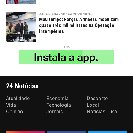
Atualidade
·
10
fev
2026
18:16
Mau tempo: Forças Armadas mobilizam
quase três mil militares na Operação
Intempéries
24 Notícias
Atualidade
Economia
Desporto
Vida
Tecnologia
Local
Opinião
Jornais
Notícias Lusa