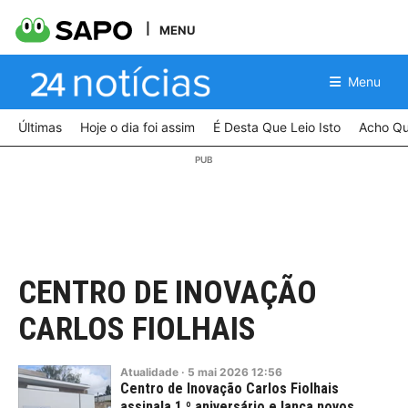
MENU
Menu
Últimas
Hoje o dia foi assim
É Desta Que Leio Isto
Acho Qu
CENTRO DE INOVAÇÃO
CARLOS FIOLHAIS
Atualidade
·
5
mai
2026
12:56
Centro de Inovação Carlos Fiolhais
assinala 1.º aniversário e lança novos