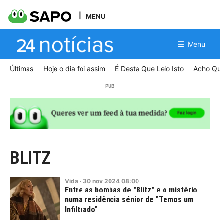
MENU
Menu
Últimas
Hoje o dia foi assim
É Desta Que Leio Isto
Acho Qu
BLITZ
Vida
·
30
nov
2024
08:00
Entre as bombas de "Blitz" e o mistério
numa residência sénior de "Temos um
Infiltrado"