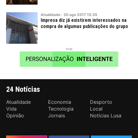
Atualidade
·
30
ago
2017
15:35
Impresa diz já existirem interessados na
compra de algumas publicações do grupo
24 Notícias
Atualidade
Economia
Desporto
Vida
Tecnologia
Local
Opinião
Jornais
Notícias Lusa