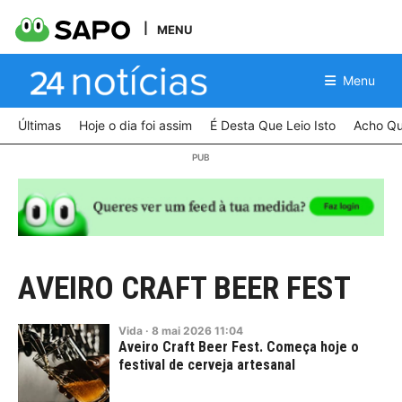
MENU
Menu
Últimas
Hoje o dia foi assim
É Desta Que Leio Isto
Acho Qu
AVEIRO CRAFT BEER FEST
Vida
·
8
mai
2026
11:04
Aveiro Craft Beer Fest. Começa hoje o
festival de cerveja artesanal