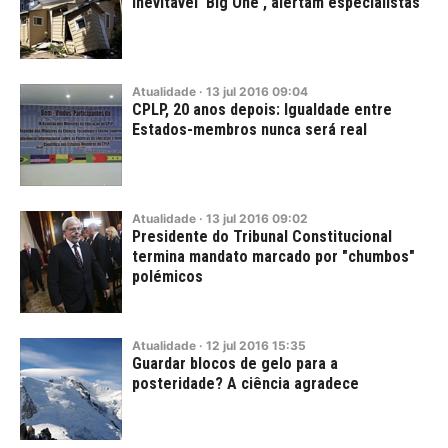
inevitável 'Big One', alertam especialistas
Atualidade
·
13
jul
2016
09:04
CPLP, 20 anos depois: Igualdade entre
Estados-membros nunca será real
Atualidade
·
13
jul
2016
09:02
Presidente do Tribunal Constitucional
termina mandato marcado por "chumbos"
polémicos
Atualidade
·
12
jul
2016
15:35
Guardar blocos de gelo para a
posteridade? A ciência agradece