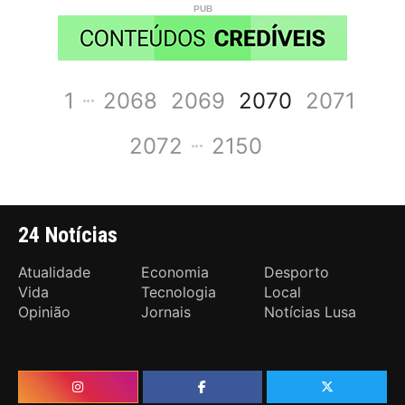
1
2068
2069
2070
2071
2072
2150
24 Notícias
Atualidade
Economia
Desporto
Vida
Tecnologia
Local
Opinião
Jornais
Notícias Lusa