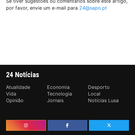
Se tiver sugestões ou comentários sobre este artigo,
por favor, envie um e-mail para ​
24@sapo.pt
24 Notícias
Atualidade
Economia
Desporto
Vida
Tecnologia
Local
Opinião
Jornais
Notícias Lusa