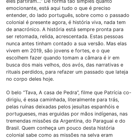
eles partiram…” De forma tão simples quanto
emocionante, está aqui tudo o que é preciso
entender, do lado português, sobre como o passado
colonial é presente agora, é história viva, nada tem
de anacrónico. A história está sempre pronta para
ser retomada, relida, acrescentada. Estas pessoas
nunca antes tinham contado a sua versão. Mas elas
vivem em 2019, são jovens e fortes, e o que
escolhem fazer quando tomam a câmara é ir em
busca dos mais velhos, dos avós, das narrativas e
rituais perdidos, para refazer um passado que lateja
no corpo deles hoje.
O belo “Tava, A casa de Pedra”, filme que Patrícia co-
dirigiu, é essa caminhada, literalmente para trás,
pelas ruínas deixadas pelos jesuítas espanhóis e
portugueses, mas erguidas por mãos indígenas, nas
tremendas missões da Argentina, do Paraguai e do
Brasil. Quem conheça um pouco desta história
colonial sabe como as missões na selva eram