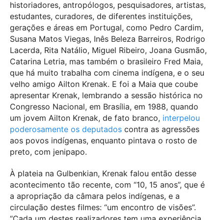
historiadores, antropólogos, pesquisadores, artistas,
estudantes, curadores, de diferentes instituições,
gerações e áreas em Portugal, como Pedro Cardim,
Susana Matos Viegas, Inês Beleza Barreiros, Rodrigo
Lacerda, Rita Natálio, Miguel Ribeiro, Joana Gusmão,
Catarina Letria, mas também o brasileiro Fred Maia,
que há muito trabalha com cinema indígena, e o seu
velho amigo Ailton Krenak. E foi a Maia que coube
apresentar Krenak, lembrando a sessão histórica no
Congresso Nacional, em Brasília, em 1988, quando
um jovem Ailton Krenak, de fato branco,
interpelou
poderosamente os deputados
contra as agressões
aos povos indígenas, enquanto pintava o rosto de
preto, com jenipapo.
À plateia na Gulbenkian, Krenak falou então desse
acontecimento tão recente, com “10, 15 anos”, que é
a apropriação da câmara pelos indígenas, e a
circulação destes filmes: “um encontro de visões”.
“Cada um destes realizadores tem uma experiência