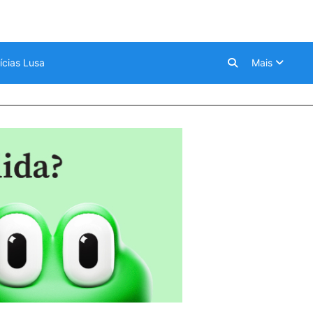
ícias Lusa
Mais