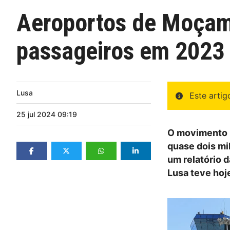
Aeroportos de Moçam
passageiros em 2023
Lusa
Este arti
25
jul
2024
09:19
O movimento 
quase dois mi
um relatório 
Lusa teve hoj