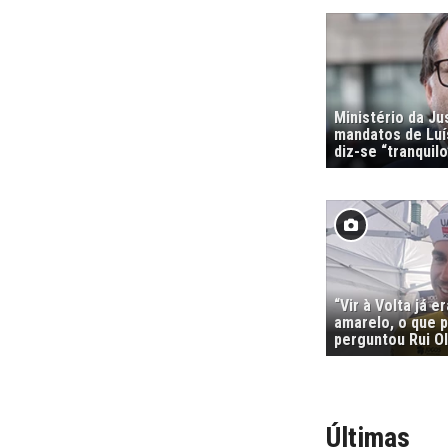
Ministério da Ju
mandatos de Luí
diz-se “tranquilo
“Vir à Volta já e
amarelo, o que p
perguntou Rui Ol
Últimas