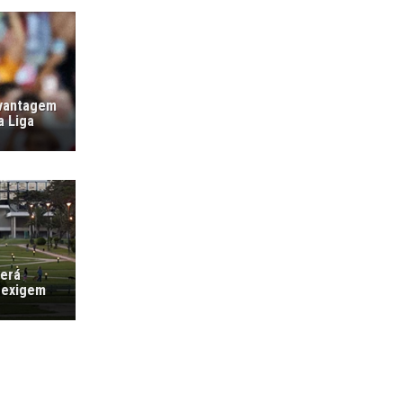
 vantagem
a Liga
verá
 exigem