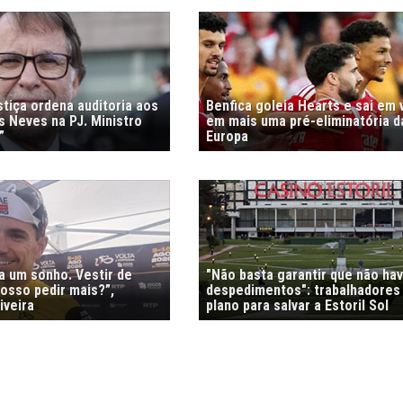
stiça ordena auditoria aos
Benfica goleia Hearts e sai em
s Neves na PJ. Ministro
em mais uma pré-eliminatória d
”
Europa
ra um sonho. Vestir de
"Não basta garantir que não ha
osso pedir mais?”,
despedimentos": trabalhadores
iveira
plano para salvar a Estoril Sol