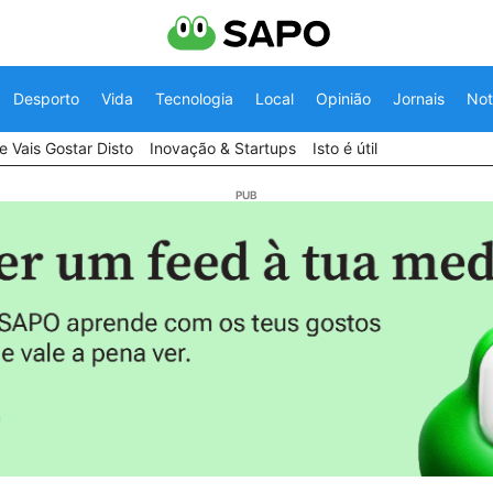
Desporto
Vida
Tecnologia
Local
Opinião
Jornais
Not
 Vais Gostar Disto
Inovação & Startups
Isto é útil