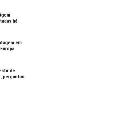
xigem
rtadas há
antagem em
 Europa
estir de
”, perguntou