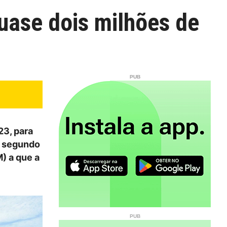
ase dois milhões de
3, para
, segundo
) a que a