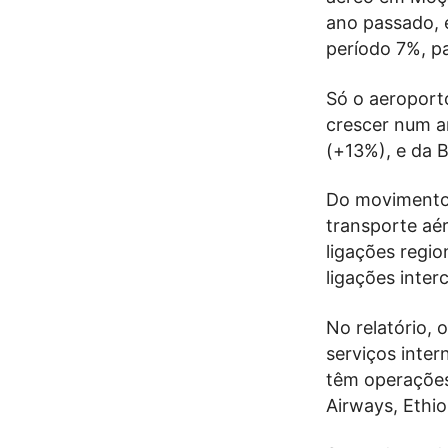
ano passado,
período 7%, p
Só o aeroport
crescer num a
(+13%), e da 
Do movimento 
transporte aé
ligações regi
ligações inter
No relatório,
serviços inte
têm operaçõe
Airways, Ethiop