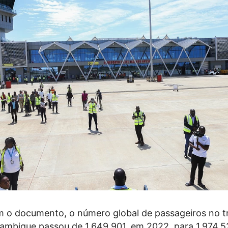
 o documento, o número global de passageiros no t
mbique passou de 1.649.901, em 2022, para 1.974.5