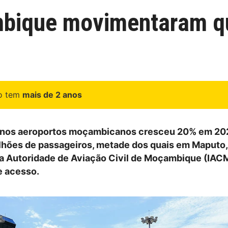
bique movimentaram qu
go tem
mais de 2 anos
nos aeroportos moçambicanos cresceu 20% em 202
lhões de passageiros, metade dos quais em Maputo
da Autoridade de Aviação Civil de Moçambique (IACM
e acesso.