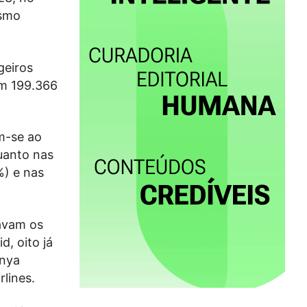
esmo
geiros
om 199.366
m-se ao
uanto nas
%) e nas
ravam os
, oito já
enya
rlines.