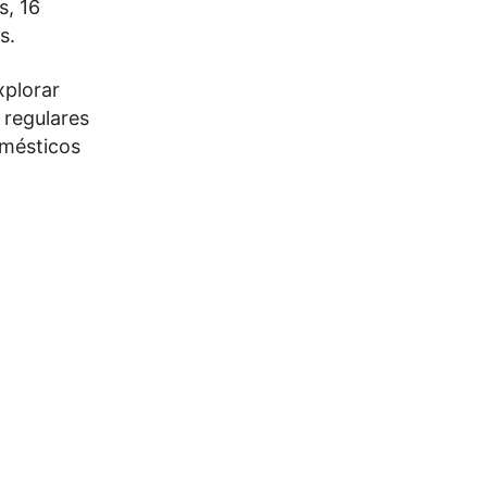
s, 16
s.
xplorar
 regulares
omésticos