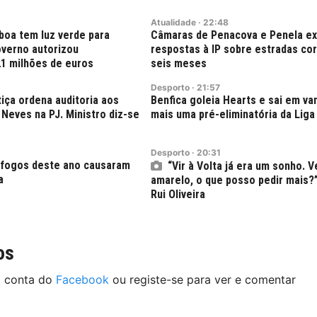
Atualidade
·
22:48
boa tem luz verde para
Câmaras de Penacova e Penela e
verno autorizou
respostas à IP sobre estradas co
21 milhões de euros
seis meses
Desporto
·
21:57
tiça ordena auditoria aos
Benfica goleia Hearts e sai em v
Neves na PJ. Ministro diz-se
mais uma pré-eliminatória da Liga
Desporto
·
20:31
 fogos deste ano causaram
“Vir à Volta já era um sonho. V
a
amarelo, o que posso pedir mais?
Rui Oliveira
os
a conta do
Facebook
ou registe-se para ver e comentar