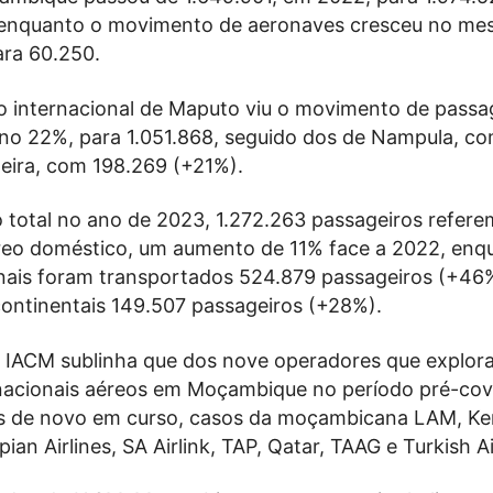
 enquanto o movimento de aeronaves cresceu no m
ara 60.250.
o internacional de Maputo viu o movimento de passa
no 22%, para 1.051.868, seguido dos de Nampula, c
Beira, com 198.269 (+21%).
total no ano de 2023, 1.272.263 passageiros refere
reo doméstico, um aumento de 11% face a 2022, enq
onais foram transportados 524.879 passageiros (+46
continentais 149.507 passageiros (+28%).
 o IACM sublinha que dos nove operadores que explo
rnacionais aéreos em Moçambique no período pré-covid
s de novo em curso, casos da moçambicana LAM, K
ian Airlines, SA Airlink, TAP, Qatar, TAAG e Turkish Ai