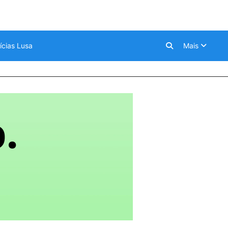
ícias Lusa
Mais