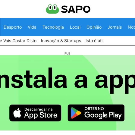
Desporto
Vida
Tecnologia
Local
Opinião
Jornais
Not
 Vais Gostar Disto
Inovação & Startups
Isto é útil