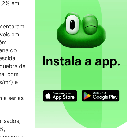
-1,2% em
aumentaram
áveis em
rém
iana do
escida
 quebra de
sa, com
s/m²) e
,
 a ser as
lisados,
%,
s maiores