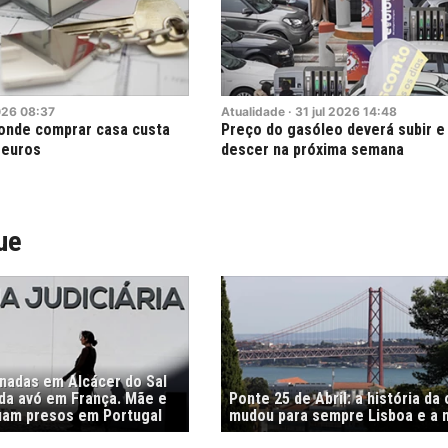
026
08:37
Atualidade
·
31
jul
2026
14:48
 onde comprar casa custa
Preço do gasóleo deverá subir e
 euros
descer na próxima semana
ue
nadas em Alcácer do Sal
 da avó em França. Mãe e
Ponte 25 de Abril: a história da
uam presos em Portugal
mudou para sempre Lisboa e a 