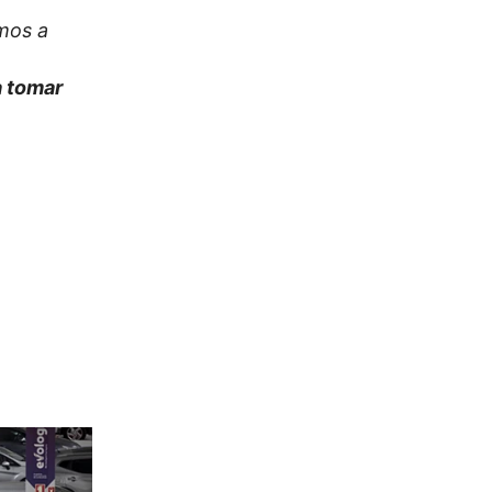
mos a
a tomar