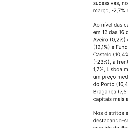
sucessivas, n
março, -2,7% 
Ao nível das c
em 12 das 16 
Aveiro (0,2%)
(12,1%) e Func
Castelo (10,4%
(-23%), à fren
1,7%, Lisboa 
um preço medi
do Porto (16,4
Bragança (7,5
capitais mais 
Nos distritos 
destacando-se
seguida da ilh