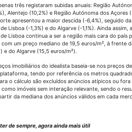
apenas três registaram subidas anuais: Região Autón
%), Alentejo (10,2%) e Região Autónoma dos Açores (
Norte apresentou a maior descida (-6,4%), seguido da
de Lisboa (-1,3%) e do Algarve (-1,1%). Ainda assim, 
de Lisboa continua a ser a região mais cara do país 
, com um preço mediano de 19,5 euros/m², à frente 
) e do Algarve (15,5 euros/m²).
eços imobiliários do idealista baseia-se nos preços de
 plataforma, tendo por referência os metros quadrad
ara o cálculo são excluídos anúncios atípicos ou fora
como imóveis sem interação relevante, sendo o resu
 partir da mediana dos anúncios válidos em cada mer
ter de sempre, agora ainda mais útil