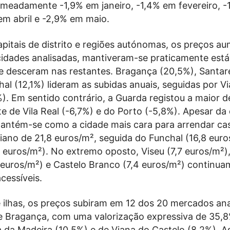
omeadamente -1,9% em janeiro, -1,4% em fevereiro, 
em abril e -2,9% em maio.
apitais de distrito e regiões autónomas, os preços 
cidades analisadas, mantiveram-se praticamente est
 e desceram nas restantes. Bragança (20,5%), Santa
hal (12,1%) lideram as subidas anuais, seguidas por V
). Em sentido contrário, a Guarda registou a maior d
te de Vila Real (-6,7%) e do Porto (-5,8%). Apesar da
mantém-se como a cidade mais cara para arrendar ca
ano de 21,8 euros/m², seguida do Funchal (16,8 euro
 euros/m²). No extremo oposto, Viseu (7,7 euros/m²)
 euros/m²) e Castelo Branco (7,4 euros/m²) continuam
acessíveis.
e ilhas, os preços subiram em 12 dos 20 mercados ana
 Bragança, com uma valorização expressiva de 35,8
a da Madeira (10,5%) e de Viana do Castelo (8,2%). A