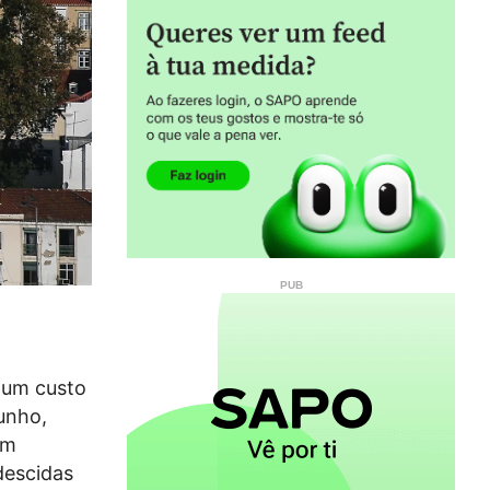
a um custo
unho,
em
descidas