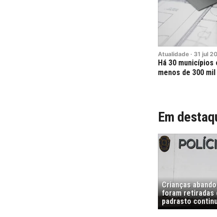
Atualidade
·
31
jul
2
Há 30 municípios
menos de 300 mil
Em destaq
Crianças abando
foram retiradas
padrasto contin