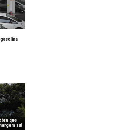
 gasolina
 obra que
margem sul