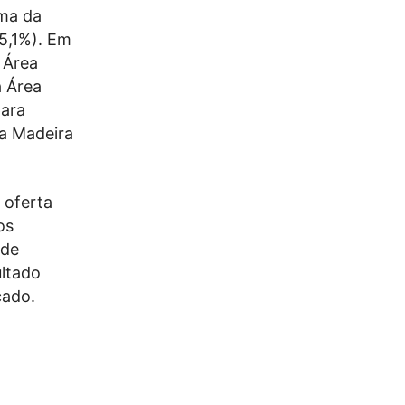
oma da
5,1%). Em
 Área
a Área
para
da Madeira
 oferta
os
 de
ltado
cado.