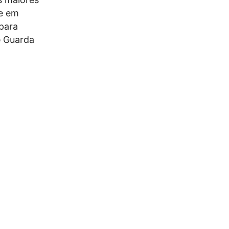
 e em
 para
e Guarda