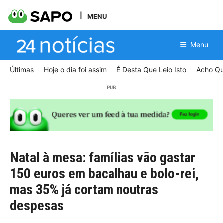
MENU
Menu
Últimas
Hoje o dia foi assim
É Desta Que Leio Isto
Acho Qu
Natal à mesa: famílias vão gastar
150 euros em bacalhau e bolo-rei,
mas 35% já cortam noutras
despesas