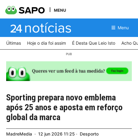
MENU
Menu
Últimas
Hoje o dia foi assim
É Desta Que Leio Isto
Acho Qu
Sporting prepara novo emblema
após 25 anos e aposta em reforço
global da marca
MadreMedia
12
jun
2026
11:25
Desporto