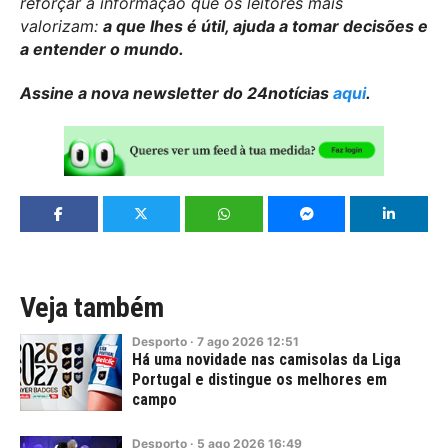
reforçar a informação que os leitores mais
valorizam:
a que lhes é útil, ajuda a tomar decisões e
a entender o mundo.
Assine a nova newsletter do 24notícias
aqui
.
Veja também
Desporto
·
7
ago
2026
12:51
Há uma novidade nas camisolas da Liga
Portugal e distingue os melhores em
campo
Desporto
·
5
ago
2026
16:49