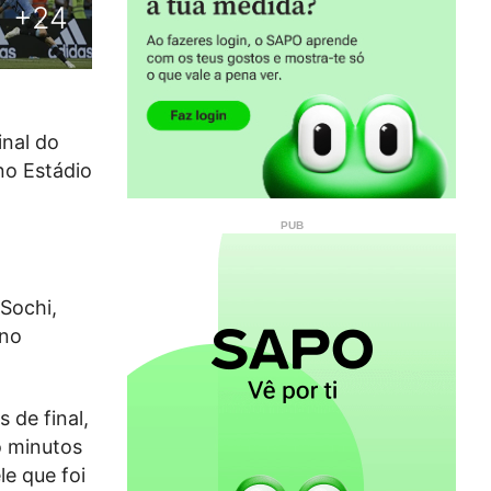
inal do
no Estádio
 Sochi,
 no
 de final,
o minutos
le que foi