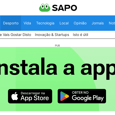
Desporto
Vida
Tecnologia
Local
Opinião
Jornais
Not
 Vais Gostar Disto
Inovação & Startups
Isto é útil