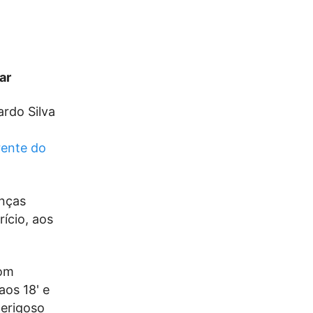
ar
ardo Silva
rente do
anças
rício, aos
com
aos 18' e
perigoso