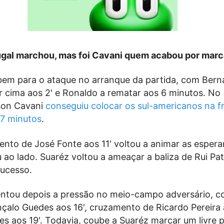
tugal marchou, mas foi Cavani quem acabou por marc
 bem para o ataque no arranque da partida, com Bern
r cima aos 2' e Ronaldo a rematar aos 6 minutos. No
son Cavani
conseguiu colocar os sul-americanos na f
7 minutos
.
to de José Fonte aos 11' voltou a animar as esper
u ao lado. Suaréz voltou a ameaçar a baliza de Rui Pat
sucesso.
ntou depois a pressão no meio-campo adversário, 
çalo Guedes aos 16', cruzamento de Ricardo Pereira 
s aos 19'. Todavia, coube a Suaréz marcar um livre 