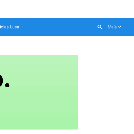
ícias Lusa
Mais