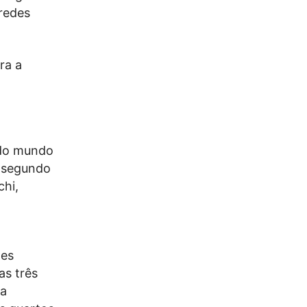
 redes
ra a
 do mundo
o segundo
chi,
ões
as três
ça