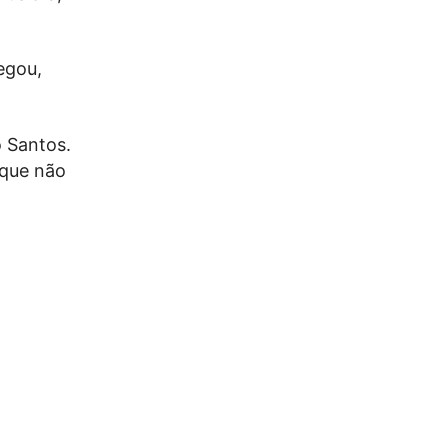
egou,
o Santos.
 que não