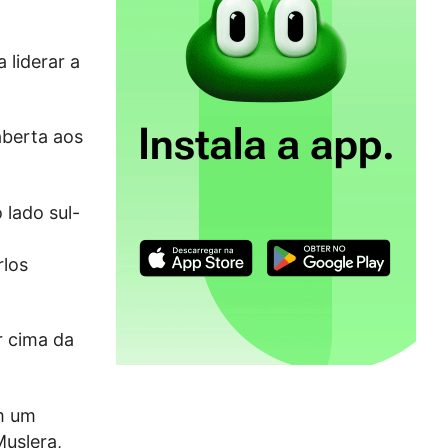
 liderar a
aberta aos
 lado sul-
rlos
r cima da
m um
Muslera,