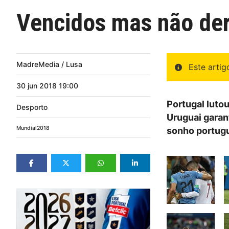
Vencidos mas não derr
MadreMedia / Lusa
Este arti
30
jun
2018
19:00
Portugal lutou
Desporto
Uruguai garan
Mundial2018
sonho portugu