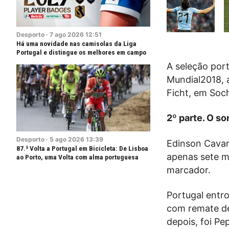
Desporto
·
7
ago
2026
12:51
Há uma novidade nas camisolas da Liga
Portugal e distingue os melhores em campo
A seleção port
Mundial2018, 
Ficht, em Soch
2º parte. O s
Desporto
·
5
ago
2026
13:39
Edinson Cavani
87.ª Volta a Portugal em Bicicleta: De Lisboa
apenas sete m
ao Porto, uma Volta com alma portuguesa
marcador.
Portugal entro
com remate de
depois, foi Pe