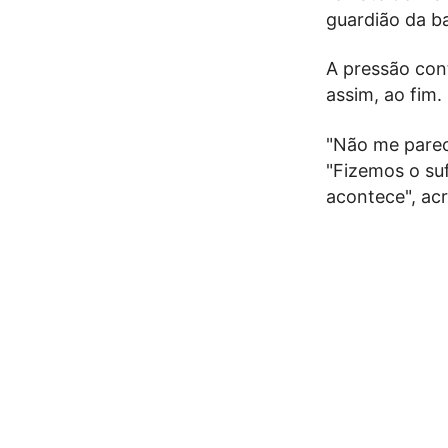
guardião da ba
A pressão con
assim, ao fim.
"Não me parec
"Fizemos o suf
acontece", ac