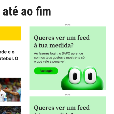
 até ao fim
ade e o
utebol. O