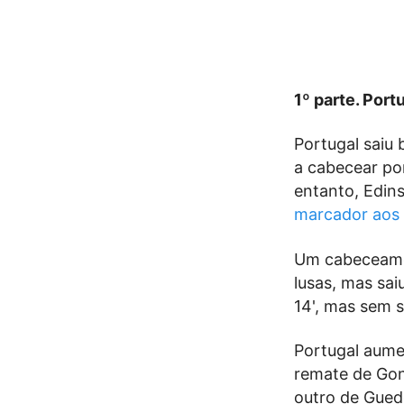
1º parte. Por
Portugal saiu
a cabecear po
entanto, Edin
marcador aos 
Um cabeceamen
lusas, mas sai
14', mas sem 
Portugal aume
remate de Gon
outro de Guede