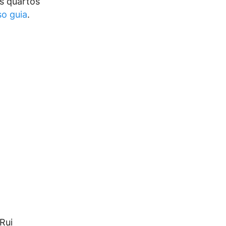
os quartos
so guia
.
Rui