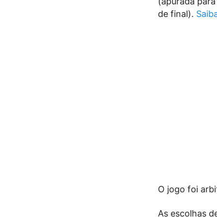
(apurada para 
de final).
Saib
O jogo foi ar
As escolhas d