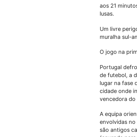
aos 21 minutos
lusas.
Um livre perig
muralha sul-a
O jogo na prim
Portugal defr
de futebol, a 
lugar na fase 
cidade onde i
vencedora do 
A equipa orie
envolvidas no 
são antigos c