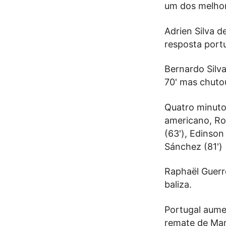
um dos melhor
Adrien Silva d
resposta port
Bernardo Silv
70' mas chutou
Quatro minutos
americano, Ro
(63'), Edinson
Sánchez (81')
Raphaël Guerre
baliza.
Portugal aume
remate de Man