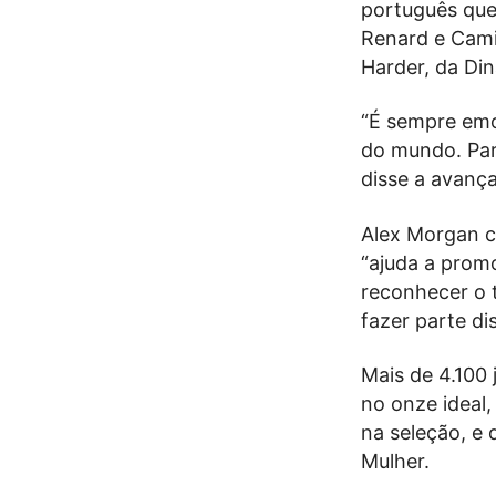
português que
Renard e Camil
Harder, da Di
“É sempre emo
do mundo. Para
disse a avanç
Alex Morgan co
“ajuda a promo
reconhecer o t
fazer parte dis
Mais de 4.100 
no onze ideal
na seleção, e 
Mulher.