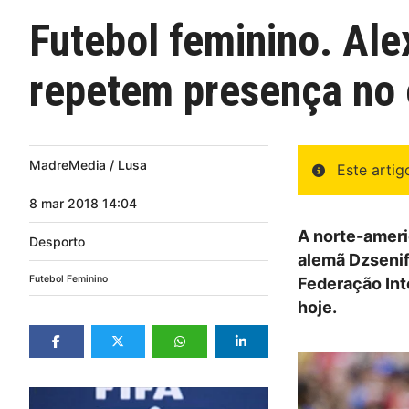
Futebol feminino. Ale
repetem presença no 
MadreMedia / Lusa
Este arti
8
mar
2018
14:04
A norte-americ
Desporto
alemã Dzsenif
Futebol Feminino
Federação Inte
hoje.