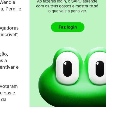
 Wendie
, Pernille
ogadoras
ncrível”,
ção,
as a
entivar e
s votaram
uipas e
 da