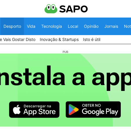
Desporto
Vida
Tecnologia
Local
Opinião
Jornais
Not
 Vais Gostar Disto
Inovação & Startups
Isto é útil