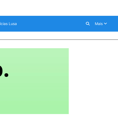
ícias Lusa
Mais