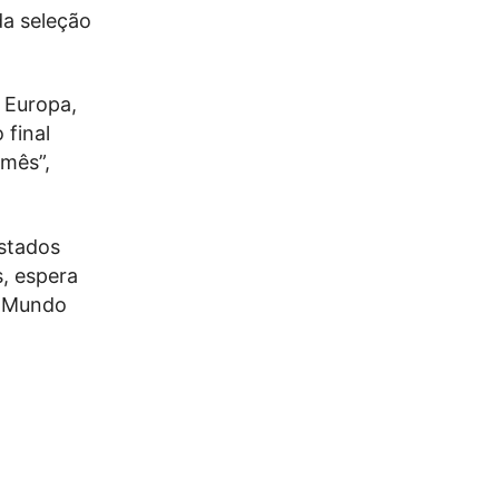
da seleção
 Europa,
 final
 mês”,
Estados
, espera
o Mundo