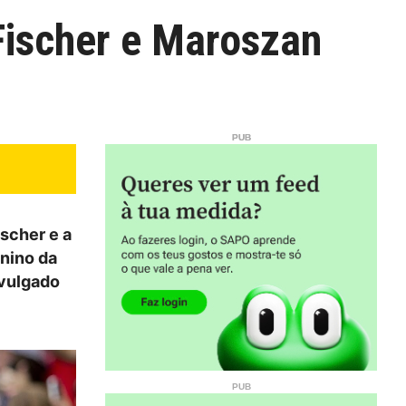
 Fischer e Maroszan
ischer e a
nino da
ivulgado