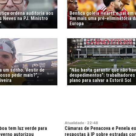
stiça ordena auditoria aos
Benfica goleia Hearts e sai em
s Neves na PJ. Ministro
em mais uma pré-eliminatória d
”
Europa
ra um sonho. Vestir de
"Não basta garantir que não ha
osso pedir mais?”,
despedimentos": trabalhadores
iveira
plano para salvar a Estoril Sol
Atualidade
·
22:48
boa tem luz verde para
Câmaras de Penacova e Penela e
verno autorizou
respostas à IP sobre estradas co