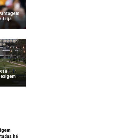
 vantagem
a Liga
verá
 exigem
xigem
rtadas há