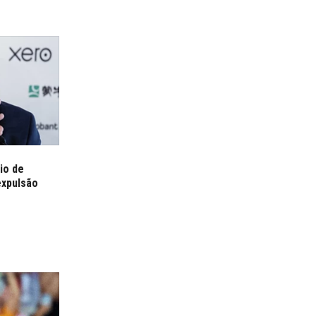
io de
expulsão