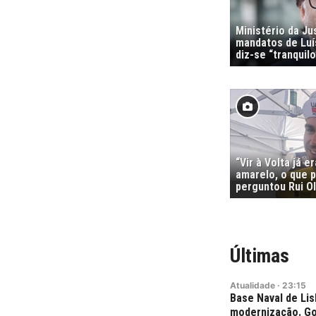
Ministério da Ju
mandatos de Luí
diz-se “tranquilo
“Vir à Volta já e
amarelo, o que p
perguntou Rui Ol
Últimas
Atualidade
·
23:15
Base Naval de Lis
modernização. Go