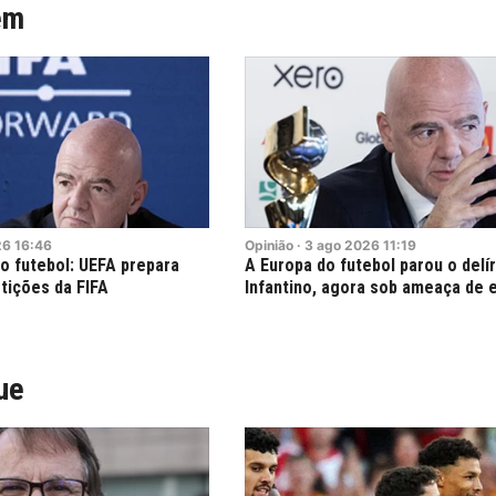
ém
26
16:46
Opinião
·
3
ago
2026
11:19
no futebol: UEFA prepara
A Europa do futebol parou o delír
tições da FIFA
Infantino, agora sob ameaça de 
ue