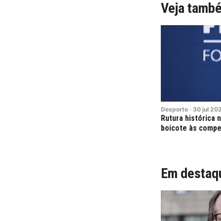
Veja tamb
Desporto
·
30
jul
20
Rutura histórica 
boicote às compe
Em destaq