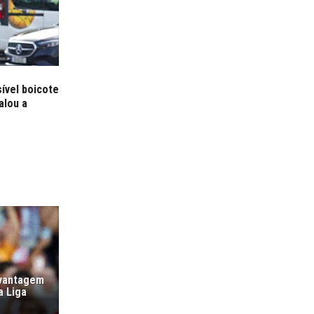
ível boicote
alou a
 vantagem
a Liga