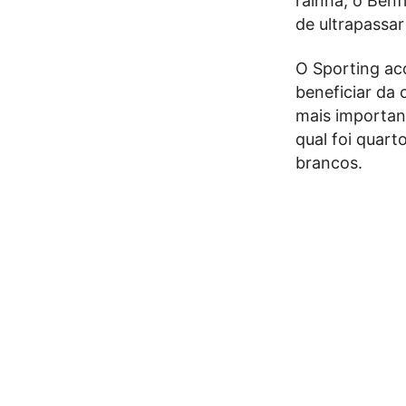
rainha, o Benf
de ultrapassar
O Sporting ac
beneficiar da 
mais important
qual foi quart
brancos.