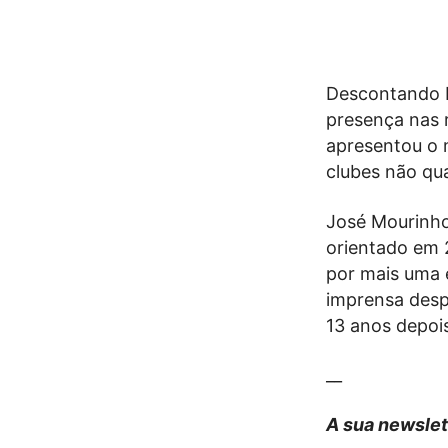
Descontando In
presença nas 
apresentou o 
clubes não qu
José Mourinho
orientado em 2
por mais uma 
imprensa desp
13 anos depoi
__
A sua newslet