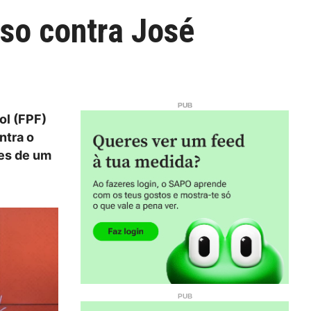
sso contra José
ol (FPF)
ntra o
tes de um