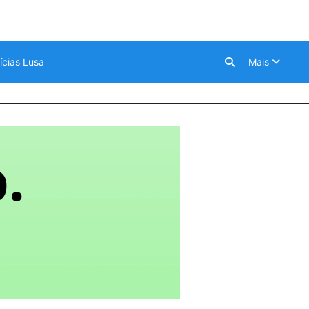
ícias Lusa
Mais