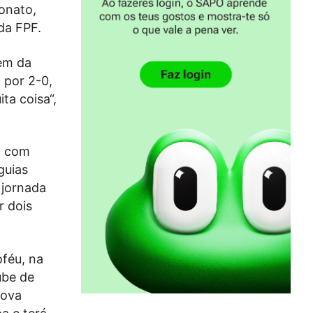
onato,
da FPF.
tem da
 por 2-0,
ta coisa“,
a com
guias
 jornada
r dois
oféu, na
ube de
rova