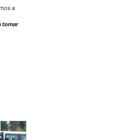
amos a
 a tomar