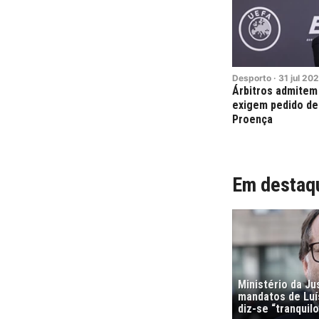
Desporto
·
31
jul
202
Árbitros admitem
exigem pedido de
Proença
Em destaq
Ministério da Ju
mandatos de Luí
diz-se “tranquilo