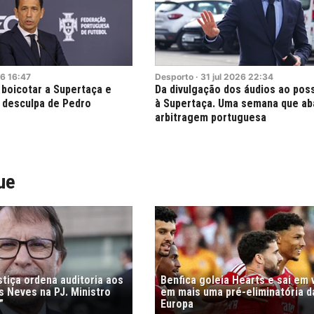
6
16:47
Desporto
·
31
jul
2026
22:34
 boicotar a Supertaça e
Da divulgação dos áudios ao poss
 desculpa de Pedro
à Supertaça. Uma semana que ab
arbitragem portuguesa
ue
stiça ordena auditoria aos
Benfica goleia Hearts e sai em
s Neves na PJ. Ministro
em mais uma pré-eliminatória d
”
Europa