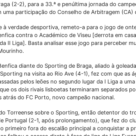
raga (2-2), para a 33.ª e penúltima jornada do campe
 uma participação do Conselho de Arbitragem (CA) 
e à verdade desportiva, remeto-a para o jogo de on
enfica contra o Académico de Viseu [derrota em casa
da II Liga]. Basta analisar esse jogo para perceber mui
Mourinho.
enfica diante do Sporting de Braga, aliado à golead
 Sporting na visita ao Rio Ave (4-1), fez com que as á
ssadas pelos leões no segundo lugar da I Liga a uma
que os dois rivais lisboetas terminaram separados po
 atrás do FC Porto, novo campeão nacional.
do Torreense sobre o Sporting, então detentor do tr
de Portugal (2-1, após prolongamento), que fez do cl
o primeiro fora do escalão principal a conquistar a p