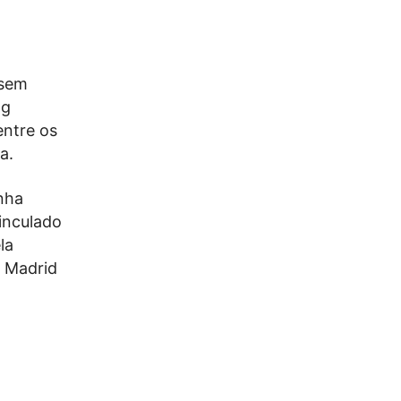
 sem
ng
entre os
a.
nha
vinculado
la
l Madrid