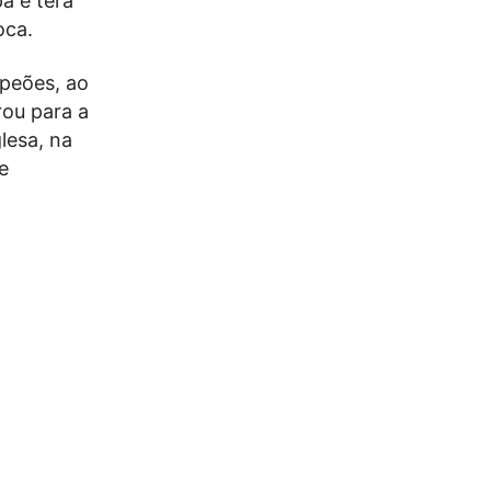
pa e terá
oca.
peões, ao
rou para a
lesa, na
e