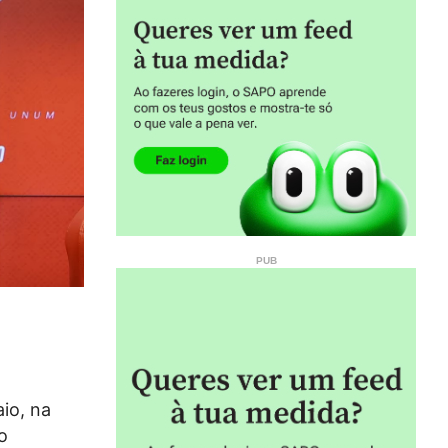
io, na
o