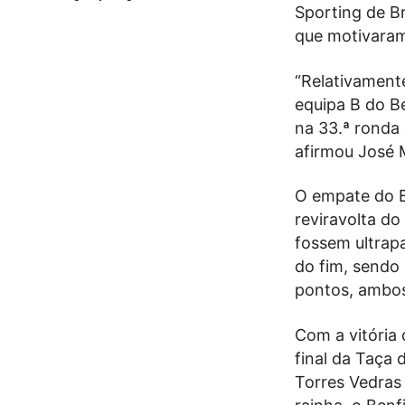
Sporting de B
que motivaram
“Relativament
equipa B do B
na 33.ª ronda 
afirmou José 
O empate do B
reviravolta do
fossem ultrapa
do fim, sendo 
pontos, ambos
Com a vitória 
final da Taça 
Torres Vedras 