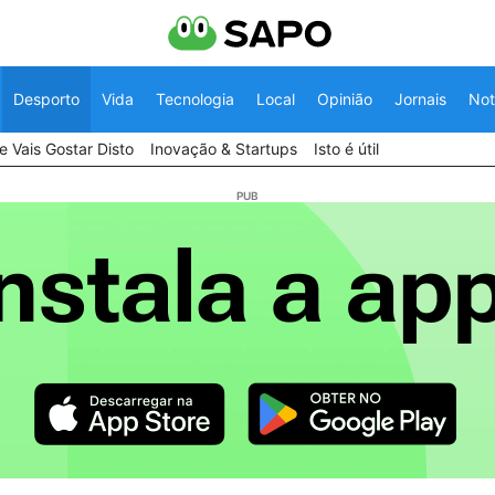
Desporto
Vida
Tecnologia
Local
Opinião
Jornais
Not
 Vais Gostar Disto
Inovação & Startups
Isto é útil