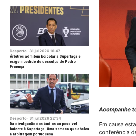
Desporto
·
31
jul
2026
16:47
Árbitros admitem boicotar a Supertaça e
exigem pedido de desculpa de Pedro
Proença
Acompanhe to
Desporto
·
31
jul
2026
22:34
Da divulgação dos áudios ao possível
Em causa esta
boicote à Supertaça. Uma semana que abalou
conferência d
a arbitragem portuguesa