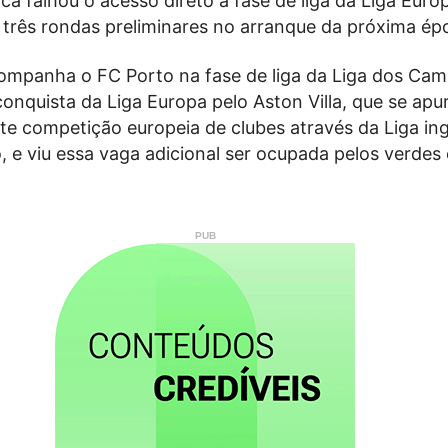
ica falhou o acesso direto à fase de liga da Liga Euro
 três rondas preliminares no arranque da próxima ép
ompanha o FC Porto na fase de liga da Liga dos Cam
conquista da Liga Europa pelo Aston Villa, que se apu
e competição europeia de clubes através da Liga ing
o, e viu essa vaga adicional ser ocupada pelos verdes 