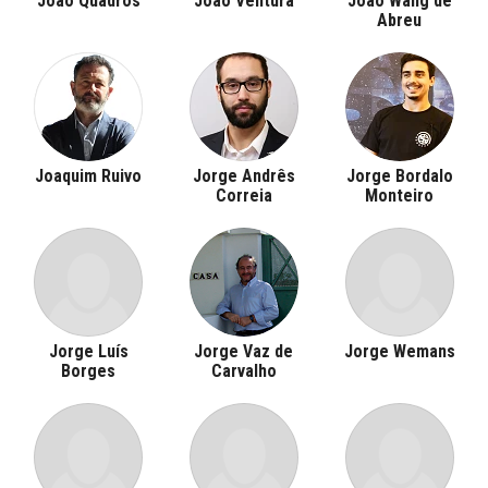
João Quadros
João Ventura
João Wang de
Abreu
Joaquim Ruivo
Jorge Andrês
Jorge Bordalo
Correia
Monteiro
Jorge Luís
Jorge Vaz de
Jorge Wemans
Borges
Carvalho