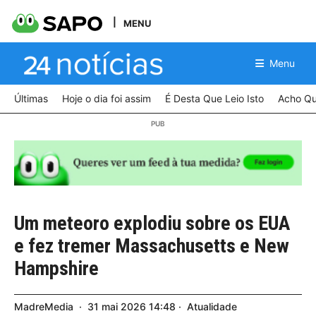
MENU
Menu
Últimas
Hoje o dia foi assim
É Desta Que Leio Isto
Acho Qu
Um meteoro explodiu sobre os EUA
e fez tremer Massachusetts e New
Hampshire
MadreMedia
31
mai
2026
14:48
Atualidade