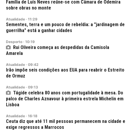
Família de Luís Neves reúne-se com Câmara de Odemira
sobre obras no monte
Atualidade
·
11:29
Sementes, terra e um pouco de rebeldia: a "jardinagem de
guerrilha" está a ganhar cidades
Desporto
·
10:19
Rui Oliveira começa as despedidas da Camisola
Amarela
Atualidade
·
09:42
Irão impõe seis condições aos EUA para reabrir o Estreito
de Ormuz
Atualidade
·
09:13
Tágide celebra 80 anos com portugalidade à mesa. Do
palco de Charles Aznavour à primeira estrela Michelin em
Lisboa
Atualidade
·
16:18
Ceuta diz que até 11 mil pessoas permanecem na cidade e
exige regressos a Marrocos