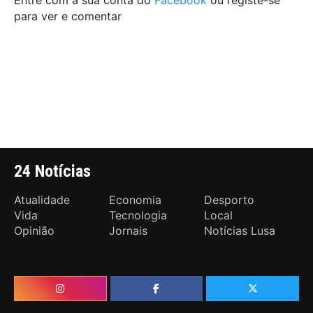
Entre com a sua conta do
Facebook
ou registe-se
para ver e comentar
24 Notícias
Atualidade
Economia
Desporto
Vida
Tecnologia
Local
Opinião
Jornais
Notícias Lusa