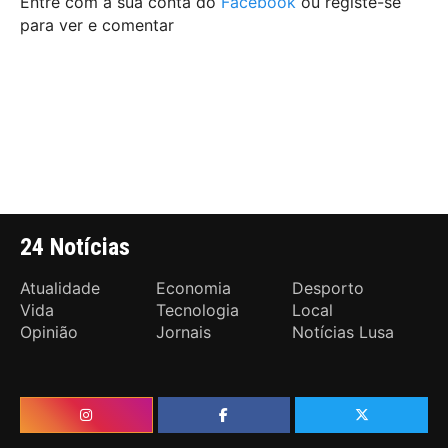
Entre com a sua conta do
Facebook
ou registe-se
para ver e comentar
24 Notícias
Atualidade
Economia
Desporto
Vida
Tecnologia
Local
Opinião
Jornais
Notícias Lusa