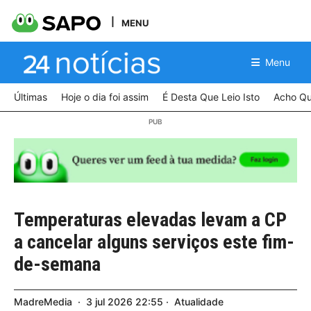
MENU
Menu
Últimas
Hoje o dia foi assim
É Desta Que Leio Isto
Acho Qu
Temperaturas elevadas levam a CP
a cancelar alguns serviços este fim-
de-semana
MadreMedia
3
jul
2026
22:55
Atualidade