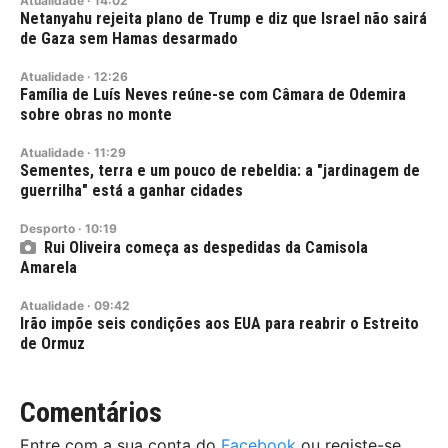
Atualidade
·
14:02
Netanyahu rejeita plano de Trump e diz que Israel não sairá
de Gaza sem Hamas desarmado
Atualidade
·
12:26
Família de Luís Neves reúne-se com Câmara de Odemira
sobre obras no monte
Atualidade
·
11:29
Sementes, terra e um pouco de rebeldia: a "jardinagem de
guerrilha" está a ganhar cidades
Desporto
·
10:19
Rui Oliveira começa as despedidas da Camisola
Amarela
Atualidade
·
09:42
Irão impõe seis condições aos EUA para reabrir o Estreito
de Ormuz
Comentários
Entre com a sua conta do
Facebook
ou registe-se