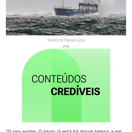
TIAGO PETINGA/LUSA
“O riso existe. O navio já está há algum tempo a ser