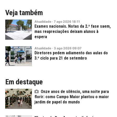
Veja também
Atualidade
·
7
ago
2026
18:11
Exames nacionais. Notas da 2.ª fase saem,
mas reapreciações deixam alunos à
espera
Atualidade
·
3
ago
2026
09:07
Diretores pedem adiamento das aulas do
3.º ciclo para 21 de setembro
Em destaque
Onze anos de silêncio, uma noite para
florir: como Campo Maior plantou o maior
jardim de papel do mundo