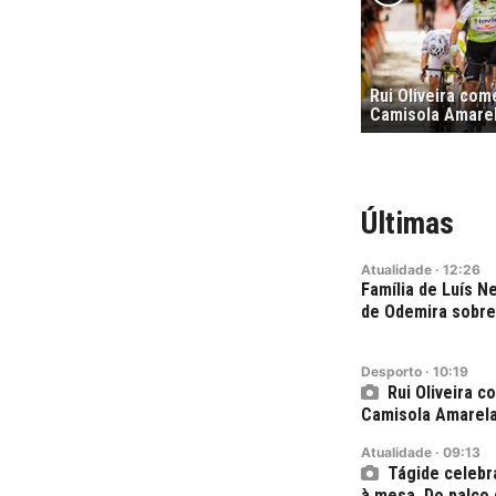
Rui Oliveira co
Camisola Amare
Últimas
Atualidade
·
12:26
Família de Luís 
de Odemira sobre
Desporto
·
10:19
Rui Oliveira 
Camisola Amarel
Atualidade
·
09:13
Tágide celebr
à mesa. Do palco