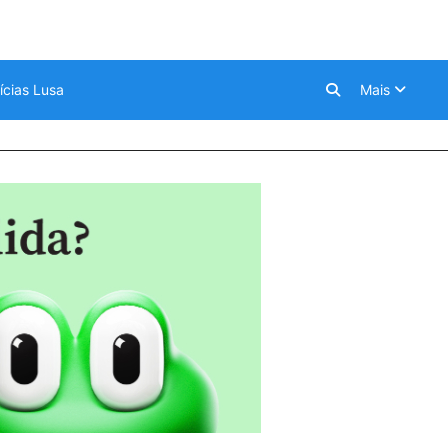
ícias Lusa
Mais