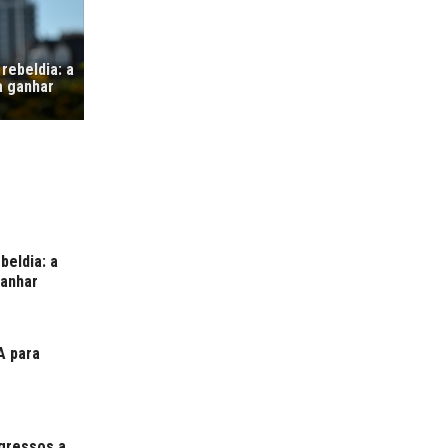
rebeldia: a
a ganhar
beldia: a
ganhar
A para
gressos a