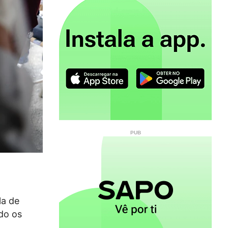
la de
do os