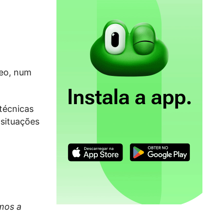
neo, num
 técnicas
 situações
mos a