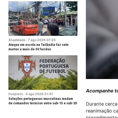
Atualidade
·
7
ago
2026
07:26
Ataque em escola na Tailândia faz sete
mortos e mais de 30 feridos
Acompanhe to
Desporto
·
4
ago
2026
21:47
Seleções portuguesas masculinas mudam
de comandos técnicos entre sub-15 e sub-20
Durante cerca
reanimação c
procedimentos