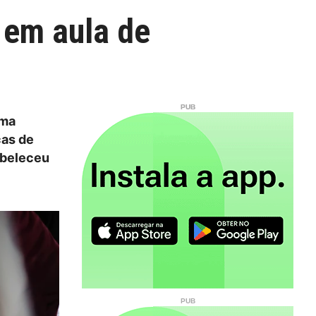
 em aula de
uma
cas de
abeleceu