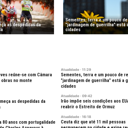
Sementes, terra e um pouco de 
meça as despedidas da
"jardinagem de guerrilha" está 
la
cidades
Atualidade
·
11:29
Neves reúne-se com Câmara
Sementes, terra e um pouco de re
 obras no monte
"jardinagem de guerrilha" está a 
cidades
Atualidade
·
09:42
Irão impõe seis condições aos EU
começa as despedidas da
reabrir o Estreito de Ormuz
a
Atualidade
·
16:18
Ceuta diz que até 11 mil pessoas
a 80 anos com portugalidade
permanecem na cidade e exige re
 de Charles Aznavour à