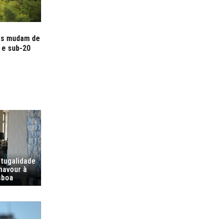
as mudam de
 e sub-20
tugalidade
navour à
sboa