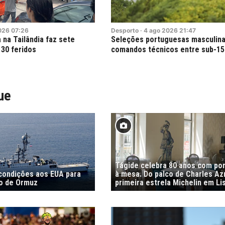
026
07:26
Desporto
·
4
ago
2026
21:47
na Tailândia faz sete
Seleções portuguesas masculin
 30 feridos
comandos técnicos entre sub-15
ue
Tágide celebra 80 anos com por
 condições aos EUA para
à mesa. Do palco de Charles Az
to de Ormuz
primeira estrela Michelin em Li