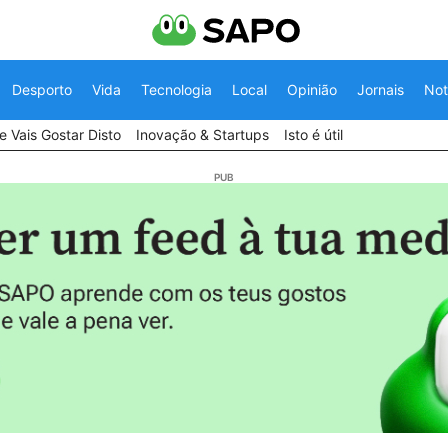
Desporto
Vida
Tecnologia
Local
Opinião
Jornais
Not
 Vais Gostar Disto
Inovação & Startups
Isto é útil