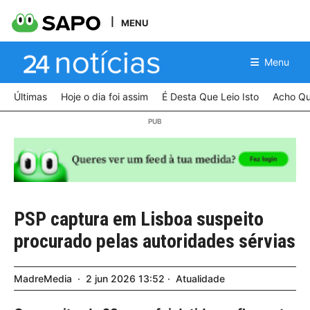
MENU
Menu
Últimas
Hoje o dia foi assim
É Desta Que Leio Isto
Acho Qu
PSP captura em Lisboa suspeito
procurado pelas autoridades sérvias
MadreMedia
2
jun
2026
13:52
Atualidade