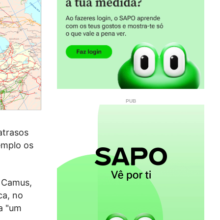
atrasos
xemplo os
e Camus,
ca, no
 a "um