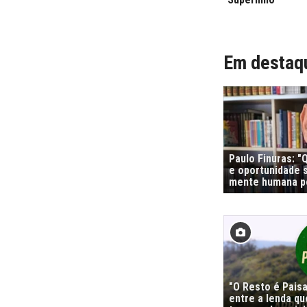
Em destaq
Paulo Finuras: 
e oportunidade s
mente humana po
"O Resto é Pais
entre a lenda qu