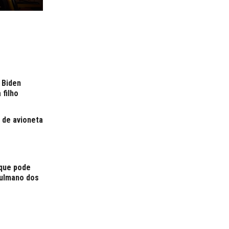
 Biden
 filho
 de avioneta
 que pode
çulmano dos