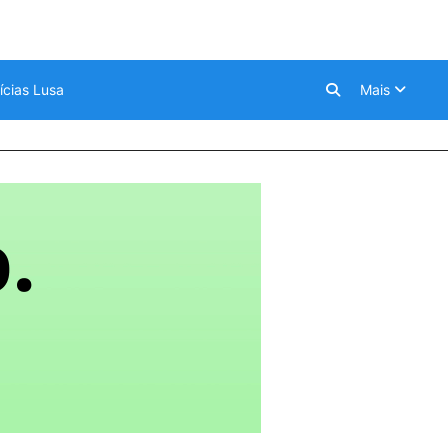
ícias Lusa
Mais