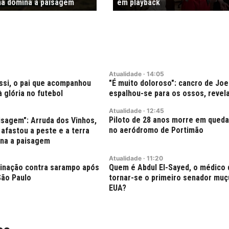
nha domina a paisagem
em playback
Atualidade
·
14:05
si, o pai que acompanhou
"É muito doloroso": cancro de Joe
à glória no futebol
espalhou-se para os ossos, revela
Atualidade
·
12:45
Piloto de 28 anos morre em queda
isagem": Arruda dos Vinhos,
no aeródromo de Portimão
 afastou a peste e a terra
ina a paisagem
Atualidade
·
11:20
acinação contra sarampo após
Quem é Abdul El-Sayed, o médico
ão Paulo
tornar-se o primeiro senador mu
EUA?