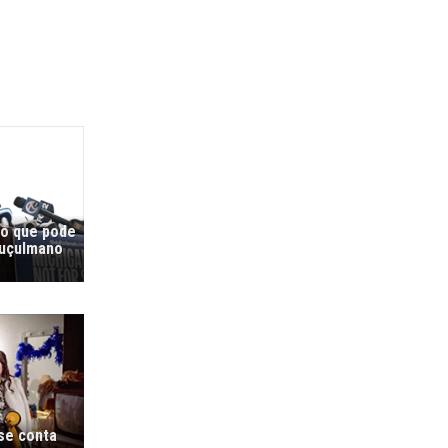
co que pode
muçulmano
 se conta