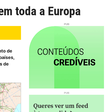
 em toda a Europa
nto de
países,
s de