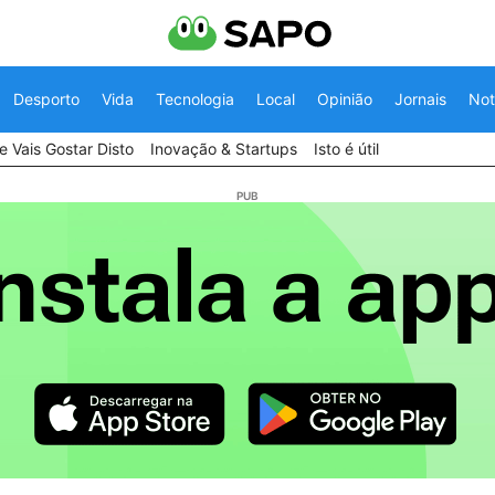
Desporto
Vida
Tecnologia
Local
Opinião
Jornais
Not
 Vais Gostar Disto
Inovação & Startups
Isto é útil