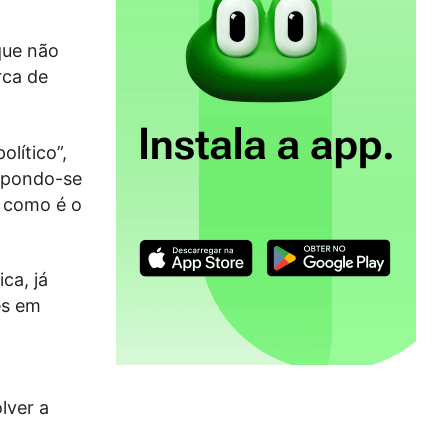
que não
rca de
lítico”,
apondo-se
, como é o
ca, já
ês em
lver a