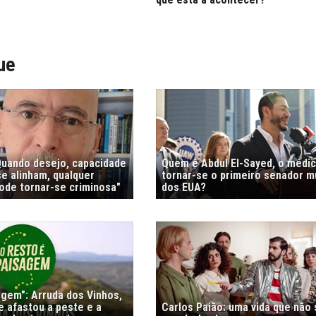
ue
"Quando desejo, capacidade
Quem é Abdul El-Sayed, o médi
e alinham, qualquer
tornar-se o primeiro senador 
de tornar-se criminosa"
dos EUA?
agem": Arruda dos Vinhos,
e afastou a peste e a
Carlos Paião: uma vida que não