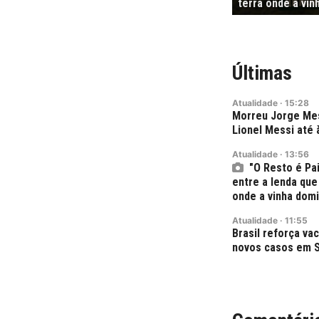
terra onde a vi
Últimas
Atualidade
·
15:28
Morreu Jorge Mes
Lionel Messi até 
Atualidade
·
13:56
"O Resto é Pa
entre a lenda que
onde a vinha dom
Atualidade
·
11:55
Brasil reforça v
novos casos em S