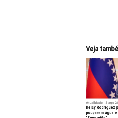
Veja tamb
Atualidade
·
3
ago
2
Delcy Rodríguez 
pouparem água e 
"Superniño"