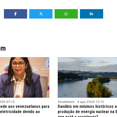
ém
026
07:13
Atualidade
·
4
ago
2026
13:13
pede aos venezuelanos para
Danúbio em mínimos históricos 
eletricidade devido ao
produção de energia nuclear na 
que está a acontecer?