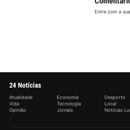
Comentári
Entre com a su
24 Notícias
Atualidade
Economia
Desporto
Vida
Tecnologia
Local
Opinião
Jornais
Notícias Lu