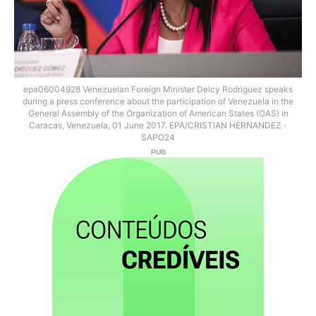
epa06004928 Venezuelan Foreign Minister Delcy Rodriguez speaks
during a press conference about the participation of Venezuela in the
General Assembly of the Organization of American States (OAS) in
Caracas, Venezuela, 01 June 2017. EPA/CRISTIAN HERNANDEZ
SAPO24