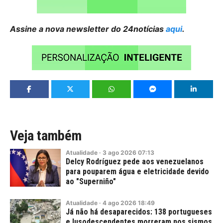
Assine a nova newsletter do 24notícias
aqui
.
Veja também
Atualidade
·
3
ago
2026
07:13
Delcy Rodríguez pede aos venezuelanos
para pouparem água e eletricidade devido
ao "Superniño"
Atualidade
·
4
ago
2026
18:49
Já não há desaparecidos: 138 portugueses
e lusodescendentes morreram nos sismos