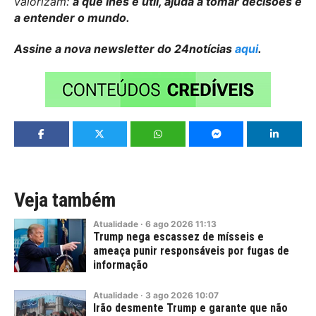
valorizam:
a que lhes é útil, ajuda a tomar decisões e
a entender o mundo.
Assine a nova newsletter do 24notícias
aqui
.
Veja também
Atualidade
·
6
ago
2026
11:13
Trump nega escassez de mísseis e
ameaça punir responsáveis por fugas de
informação
Atualidade
·
3
ago
2026
10:07
Irão desmente Trump e garante que não