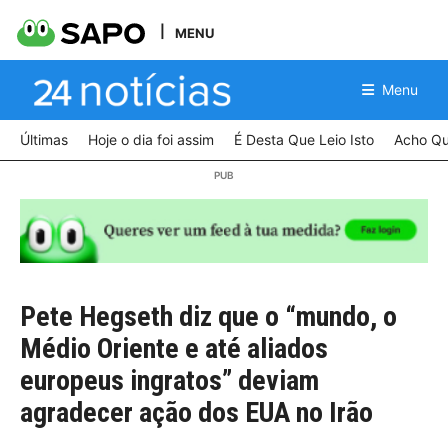
MENU
Menu
Últimas
Hoje o dia foi assim
É Desta Que Leio Isto
Acho Qu
Pete Hegseth diz que o “mundo, o
Médio Oriente e até aliados
europeus ingratos” deviam
agradecer ação dos EUA no Irão