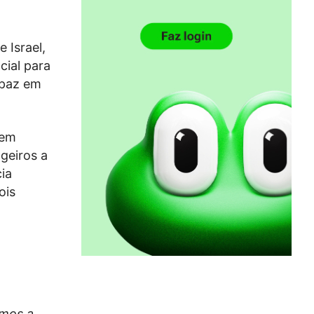
 Israel,
cial para
 paz em
 em
geiros a
ia
ois
amos a