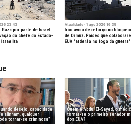
026
23:43
Atualidade
·
1
ago
2026
16:35
 Gaza por parte de Israel
Irão avisa de reforço no bloqueio
ovação do chefe do Estado-
de Ormuz. Países que colaborar
israelita
EUA "arderão no fogo da guerra"
ue
"Quando desejo, capacidade
Quem é Abdul El-Sayed, o médi
e alinham, qualquer
tornar-se o primeiro senador 
de tornar-se criminosa"
dos EUA?