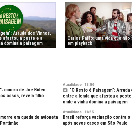
agem": Arruda dos Vinhos,
e afastou a peste e a
Carlos Paião: uma vida que não
nha domina a paisagem
em playback
Atualidade
·
13:56
": cancro de Joe Biden
"O Resto é Paisagem": Arruda 
os ossos, revela filho
entre a lenda que afastou a peste 
onde a vinha domina a paisagem
Atualidade
·
11:55
s morre em queda de avioneta
Brasil reforça vacinação contra 
 Portimão
após novos casos em São Paulo