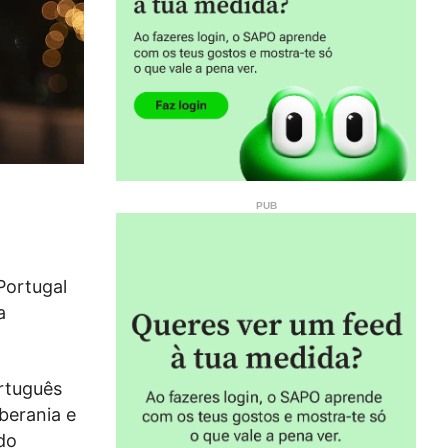
Portugal
a
ortuguês
berania e
do