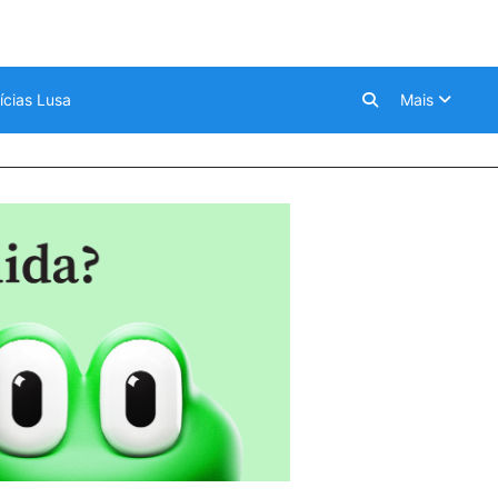
ícias Lusa
Mais