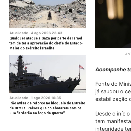
Atualidade
·
4
ago
2026
23:43
Qualquer ataque a Gaza por parte de Israel
tem de ter a aprovação do chefe do Estado-
Maior do exército israelita
AN
Acompanhe to
Fonte do Mini
já saudou o c
Atualidade
·
1
ago
2026
16:35
estabilização 
Irão avisa de reforço no bloqueio do Estreito
de Ormuz. Países que colaborarem com os
Desde o início
EUA "arderão no fogo da guerra"
tem manifesta
integridade t