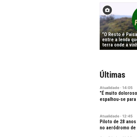
"O Resto é Pais
entre a lenda qu
terra onde a vi
Últimas
Atualidade
·
14:05
"É muito doloroso
espalhou-se para 
Atualidade
·
12:45
Piloto de 28 ano
no aeródromo de