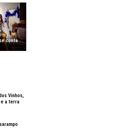
 se conta
dos Vinhos,
e a terra
o sarampo