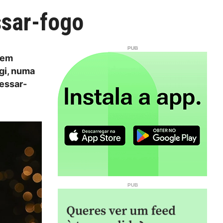
ssar-fogo
 em
gi, numa
cessar-