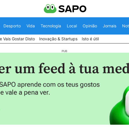
Desporto
Vida
Tecnologia
Local
Opinião
Jornais
Not
 Vais Gostar Disto
Inovação & Startups
Isto é útil