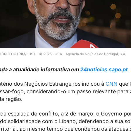
TÓNIO COTRIM/LUSA
© 2025 LUSA - Agência de Notícias de Portugal, S.A.
da a atualidade informativa em
24noticias.sapo.pt
stério dos Negócios Estrangeiros indicou à
CNN
que 
essar-fogo, considerando-o um passo relevante para 
da região.
 da escalada do conflito, a 2 de março, o Governo p
do solidariedade com o Líbano, defendendo a sua so
erritorial, ao mesmo tempo que condenou os ataques 