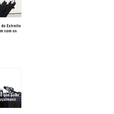
 do Estreito
em com os
co que pode
muçulmano