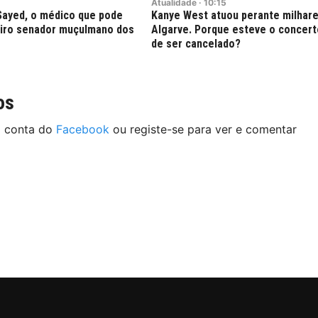
Atualidade
·
10:15
Sayed, o médico que pode
Kanye West atuou perante milhar
eiro senador muçulmano dos
Algarve. Porque esteve o concert
de ser cancelado?
os
a conta do
Facebook
ou registe-se para ver e comentar