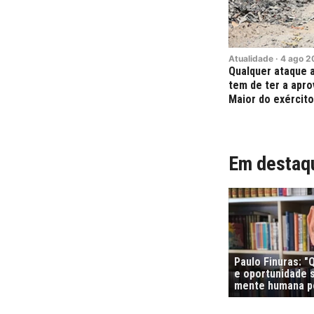
Atualidade
·
4
ago
2
Qualquer ataque a
tem de ter a apr
Maior do exército 
Em destaq
Paulo Finuras: 
e oportunidade s
mente humana po