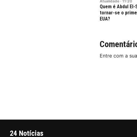
Atualidade
·
11:20
Quem é Abdul El-
tornar-se o prim
EUA?
Comentári
Entre com a su
24 Notícias