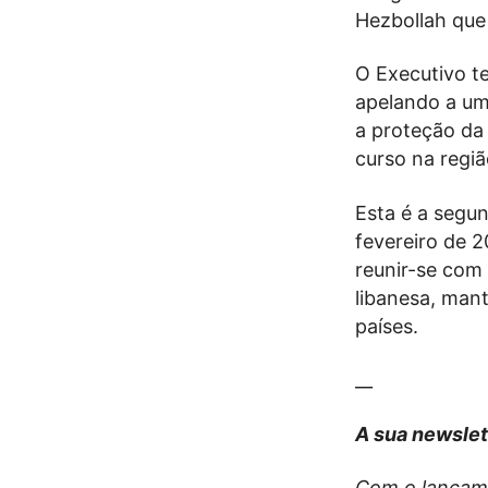
Hezbollah que 
O Executivo te
apelando a uma
a proteção da
curso na regiã
Esta é a segu
fevereiro de 2
reunir-se com
libanesa, man
países.
__
A sua newslet
Com o lançam