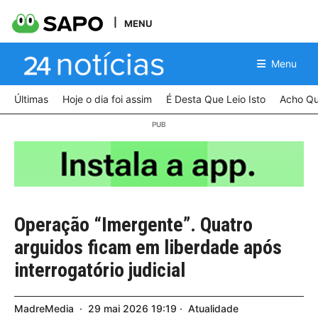
MENU
Menu
Últimas
Hoje o dia foi assim
É Desta Que Leio Isto
Acho Qu
Operação “Imergente”. Quatro
arguidos ficam em liberdade após
interrogatório judicial
MadreMedia
29
mai
2026
19:19
Atualidade