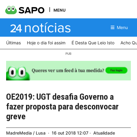
MENU
Menu
Últimas
Hoje o dia foi assim
É Desta Que Leio Isto
Acho Qu
OE2019: UGT desafia Governo a
fazer proposta para desconvocar
greve
MadreMedia / Lusa
16
out
2018
12:07
Atualidade