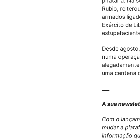
pirataria. Na 
Rubio, reiter
armados ligado
Exército de Li
estupefacient
Desde agosto,
numa operação
alegadamente 
uma centena d
___
A sua newslet
Com o lançame
mudar a plata
informação que