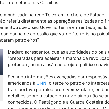
 foi intercetado nas Caraíbas.
 publicada na rede Telegram, o chefe de Estado
ão referiu diretamente as operações realizadas no fi
amentou que o seu Governo tenha enfrentado, ao lo
campanha de agressão que vai do “terrorismo psico
acaram petroleiros”.
Maduro acrescentou que as autoridades do país 
“preparadas para acelerar a marcha da revoluçã
profunda”, numa alusão ao projeto político chavis
Segundo informações avançadas por responsáve
americanos à
CNN
, o terceiro petroleiro interce
transportava petróleo bruto venezuelano, embor
detalhes sobre o estado do navio ainda não seja
conhecidos. O Pentágono e a Guarda Costeira d
redirecionaram pedidos de informação para a Ca