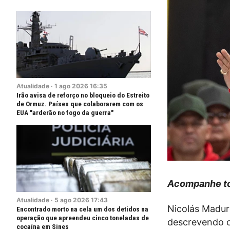
Atualidade
·
1
ago
2026
16:35
Irão avisa de reforço no bloqueio do Estreito
de Ormuz. Países que colaborarem com os
EUA "arderão no fogo da guerra"
Acompanhe to
Atualidade
·
5
ago
2026
17:43
Nicolás Madur
Encontrado morto na cela um dos detidos na
operação que apreendeu cinco toneladas de
descrevendo o
cocaína em Sines