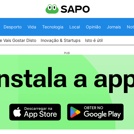
Desporto
Vida
Tecnologia
Local
Opinião
Jornais
Not
 Vais Gostar Disto
Inovação & Startups
Isto é útil