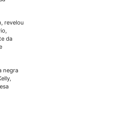
, revelou
io,
te da
e
a negra
elly,
resa