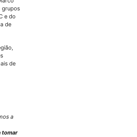
 Marco
m grupos
C e do
ta de
gião,
es
ais de
mos a
a tomar