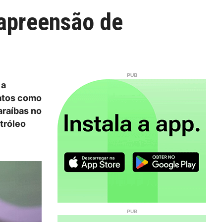
 apreensão de
 a
 atos como
araíbas no
tróleo