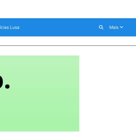
ícias Lusa
Mais