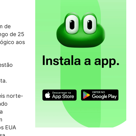
m de
ngo de 25
lógico aos
estão
o
ta.
is norte-
tado
a
m
os EUA
sa