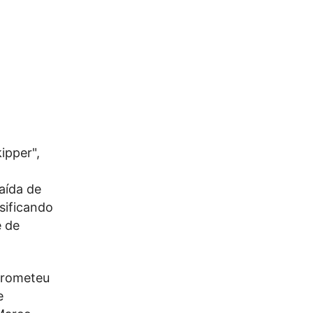
ipper",
aída de
sificando
e de
prometeu
e