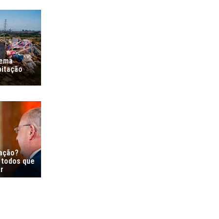
lema
bitação
ração?
 todos que
r