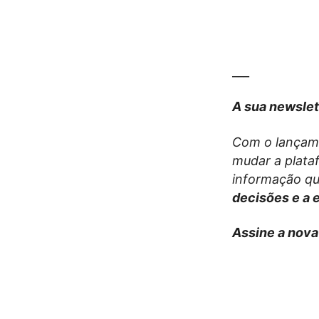
___
A sua newslet
Com o lançame
mudar a plata
informação que
decisões e a 
Assine a nova