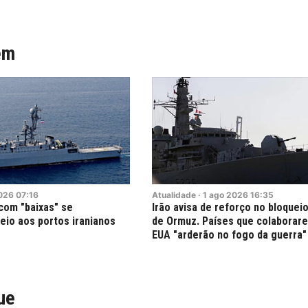
ém
026
07:16
Atualidade
·
1
ago
2026
16:35
com "baixas" se
Irão avisa de reforço no bloqueio
eio aos portos iranianos
de Ormuz. Países que colaborar
EUA "arderão no fogo da guerra"
ue