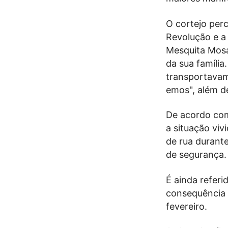
O cortejo perc
Revolução e a
Mesquita Mosa
da sua família
transportavam
emos", além de
De acordo com
a situação vi
de rua durant
de segurança.
É ainda refer
consequência 
fevereiro.