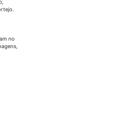
o,
rtejo.
ram no
nagens,