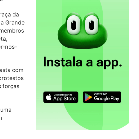
Praça da
 na Grande
e membros
ta,
er-nos-
rasta com
protestos
 forças
o uma
m