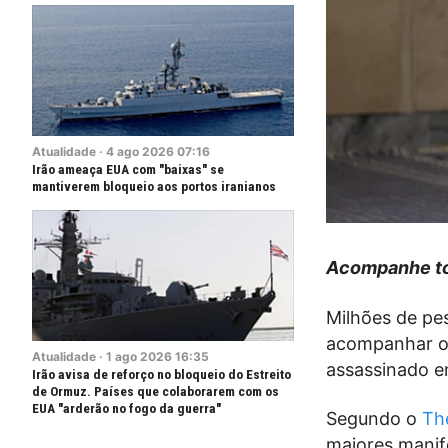
Atualidade
·
4
ago
2026
07:16
Irão ameaça EUA com "baixas" se
mantiverem bloqueio aos portos iranianos
Acompanhe to
Milhões de pe
acompanhar o 
Atualidade
·
1
ago
2026
16:35
assassinado e
Irão avisa de reforço no bloqueio do Estreito
de Ormuz. Países que colaborarem com os
EUA "arderão no fogo da guerra"
Segundo o
Th
maiores manife