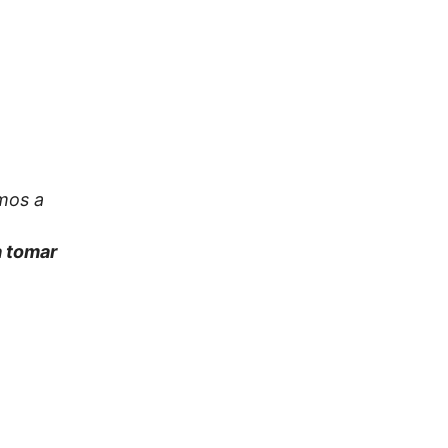
mos a
a tomar