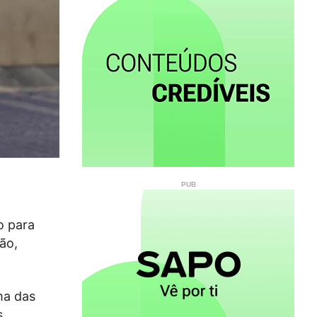
o para
ão,
ma das
s.