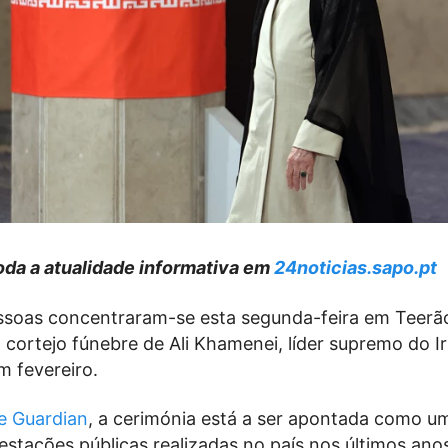
da a atualidade informativa em
24noticias.sapo.pt
ssoas concentraram-se esta segunda-feira em Teerã
cortejo fúnebre de Ali Khamenei, líder supremo do Ir
m fevereiro.
e Guardian
, a cerimónia está a ser apontada como u
stações públicas realizadas no país nos últimos ano