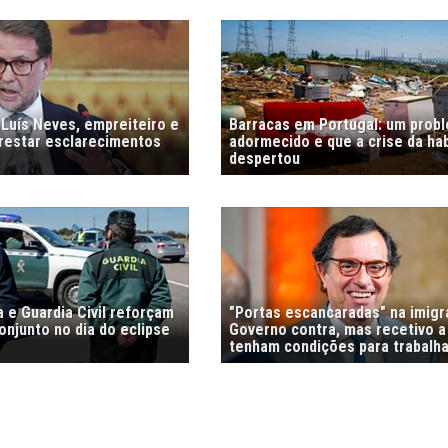
 Luís Neves, empreiteiro e
Barracas em Portugal: um prob
prestar esclarecimentos
adormecido e que a crise da ha
despertou
 e Guardia Civil reforçam
"Portas escancaradas" na imig
njunto no dia do eclipse
Governo contra, mas recetivo a
tenham condições para trabalha