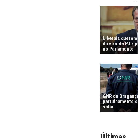
Liberais querem
diretor da PJ a 
no Parlamento
GNR de Bragança
patrulhamento co
solar
Últimas