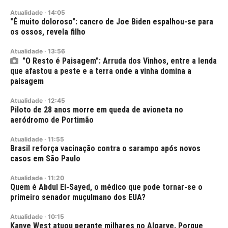
Atualidade
·
14:05
"É muito doloroso": cancro de Joe Biden espalhou-se para
os ossos, revela filho
Atualidade
·
13:56
"O Resto é Paisagem": Arruda dos Vinhos, entre a lenda
que afastou a peste e a terra onde a vinha domina a
paisagem
Atualidade
·
12:45
Piloto de 28 anos morre em queda de avioneta no
aeródromo de Portimão
Atualidade
·
11:55
Brasil reforça vacinação contra o sarampo após novos
casos em São Paulo
Atualidade
·
11:20
Quem é Abdul El-Sayed, o médico que pode tornar-se o
primeiro senador muçulmano dos EUA?
Atualidade
·
10:15
Kanye West atuou perante milhares no Algarve. Porque