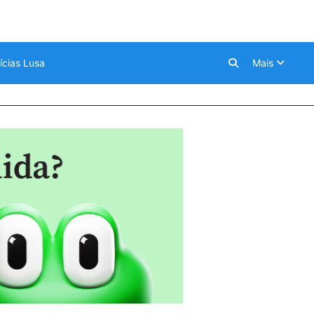
ícias Lusa
Mais