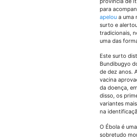
província de I
para acompanh
apelou
a uma m
surto e alerto
tradicionais,
uma das forma
Este surto dis
Bundibugyo do
de dez anos. A
vacina aprova
da doença, em
disso, os prim
variantes mais
na identificaç
O Ébola é uma
sobretudo mor