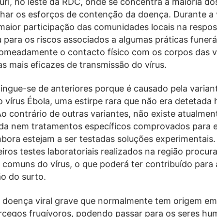
turi, no leste da RDC, onde se concentra a maioria do
ar os esforços de contenção da doença. Durante a v
aior participação das comunidades locais na respos
u para os riscos associados a algumas práticas funerá
 nomeadamente o contacto físico com os corpos das v
s mais eficazes de transmissão do vírus.
tingue-se de anteriores porque é causado pela varian
 vírus Ébola, uma estirpe rara que não era detetada 
o contrário de outras variantes, não existe atualme
da nem tratamentos específicos comprovados para 
bora estejam a ser testadas soluções experimentais.
eiros testes laboratoriais realizados na região procu
 comuns do vírus, o que poderá ter contribuído para 
ão do surto.
 doença viral grave que normalmente tem origem em
cegos frugívoros, podendo passar para os seres h