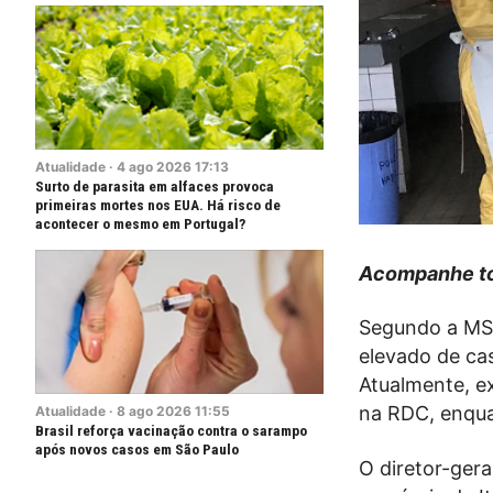
Atualidade
·
4
ago
2026
17:13
Surto de parasita em alfaces provoca
primeiras mortes nos EUA. Há risco de
acontecer o mesmo em Portugal?
Acompanhe to
Segundo a MSF
elevado de ca
Atualmente, e
na RDC, enqua
Atualidade
·
8
ago
2026
11:55
Brasil reforça vacinação contra o sarampo
após novos casos em São Paulo
O diretor-ger