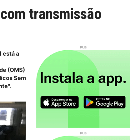
 com transmissão
 está a
úde (OMS)
édicos Sem
te".