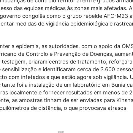
 mudanças de controlo territorial entre grupos armad
acesso das equipas médicas às zonas mais afetadas. 
o governo congolês como o grupo rebelde AFC-M23 
mentar medidas de vigilância epidemiológica e rastre
onter a epidemia, as autoridades, com o apoio da OM
fricano de Controlo e Prevenção de Doenças, aumen
 testagem, criaram centros de tratamento, reforçar
sensibilização e identificaram cerca de 3.600 pesso
cto com infetados e que estão agora sob vigilância.
tante foi a instalação de um laboratório em Bunia c
tras localmente e fornecer resultados em menos de 2
nte, as amostras tinham de ser enviadas para Kinsha
quilómetros de distância, o que provocava atrasos