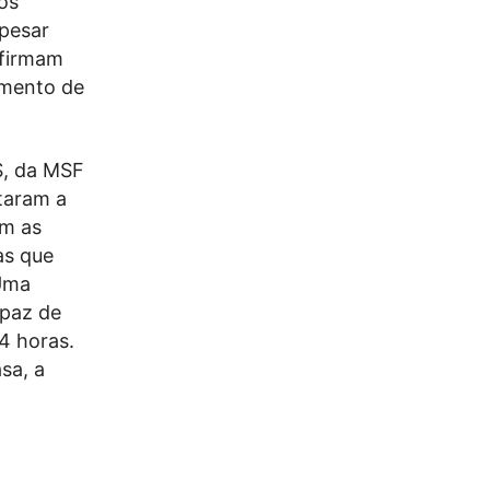
os
Apesar
afirmam
amento de
S, da MSF
taram a
am as
as que
 Uma
apaz de
4 horas.
sa, a