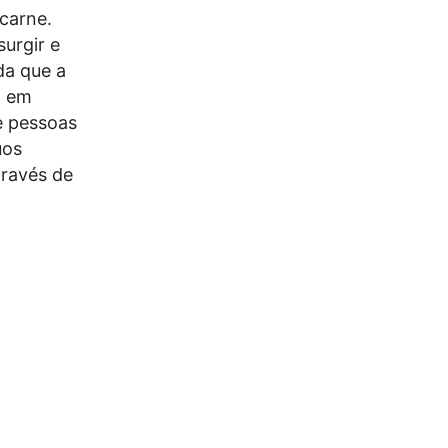
carne.
urgir e
da que a
, em
e pessoas
uos
través de