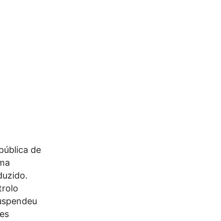
pública de
uma
duzido.
trolo
suspendeu
ses