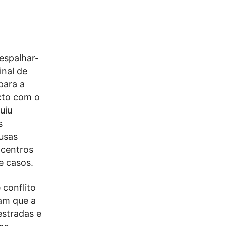
espalhar-
inal de
para a
cto com o
uiu
s
ausas
 centros
e casos.
 conflito
am que a
estradas e