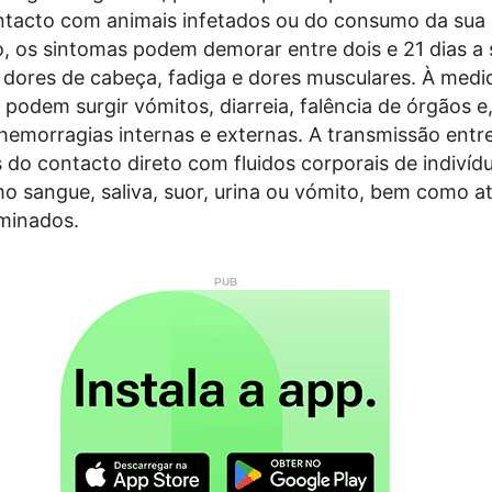
ntacto com animais infetados ou do consumo da sua 
, os sintomas podem demorar entre dois e 21 dias a s
 dores de cabeça, fadiga e dores musculares. À medi
 podem surgir vómitos, diarreia, falência de órgãos e
 hemorragias internas e externas. A transmissão entr
 do contacto direto com fluidos corporais de indivíd
o sangue, saliva, suor, urina ou vómito, bem como a
minados.