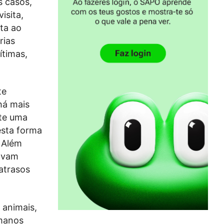
s casos,
isita,
ta ao
rias
ítimas,
te
há mais
nte uma
esta forma
 Além
ravam
atrasos
 animais,
umanos