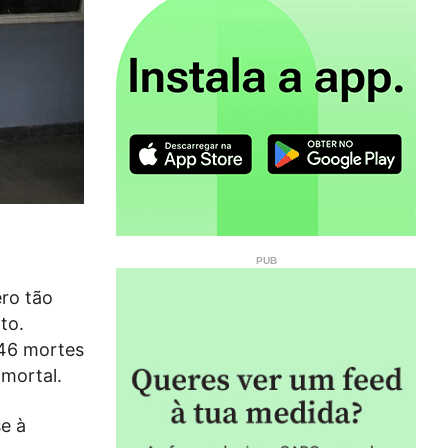
ero tão
to.
246 mortes
mortal.
se à