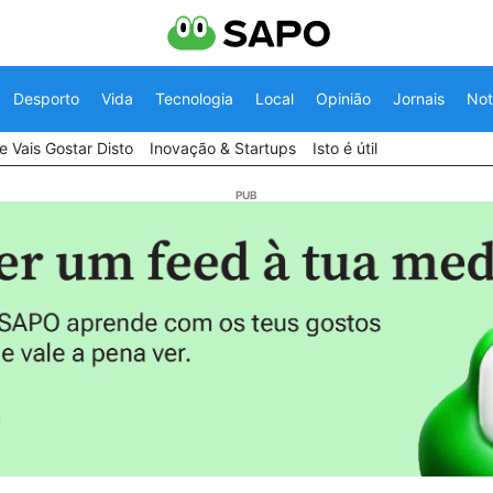
Desporto
Vida
Tecnologia
Local
Opinião
Jornais
Not
 Vais Gostar Disto
Inovação & Startups
Isto é útil