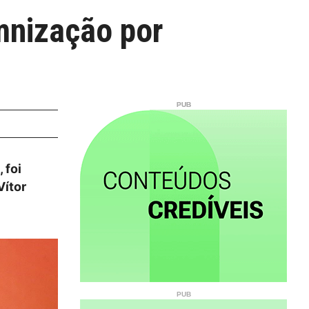
mnização por
 foi
Vítor