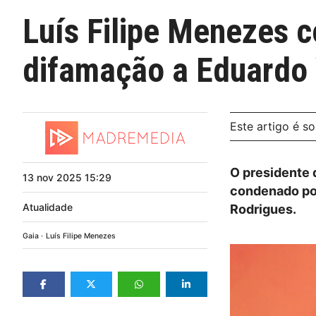
Luís Filipe Menezes 
difamação a Eduardo 
Este artigo é s
O presidente d
13
nov
2025
15:29
condenado por
Atualidade
Rodrigues.
Gaia
Luís Filipe Menezes