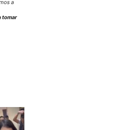
amos a
 a tomar