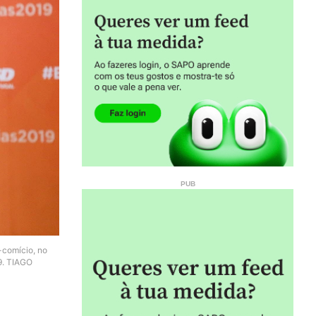
-comício, no
9. TIAGO