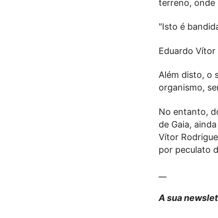
terreno, onde 
"Isto é bandid
Eduardo Vítor
Além disto, o
organismo, ser
No entanto, do
de Gaia, ainda
Vítor Rodrigu
por peculato d
__
A sua newslet