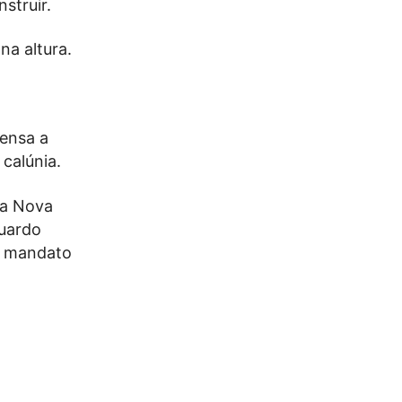
struir.
na altura.
fensa a
calúnia.
la Nova
duardo
e mandato