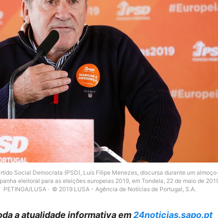
rtido Social Democrata (PSD), Luís Filipe Menezes, discursa durante um almoço
anha eleitoral para as eleições europeias 2019, em Tondela, 22 de maio de 201
PETINGA/LUSA
© 2019 LUSA - Agência de Notícias de Portugal, S.A.
da a atualidade informativa em
24noticias.sapo.pt