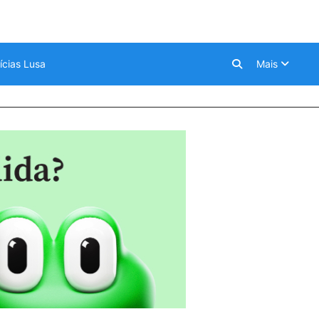
ícias Lusa
Mais