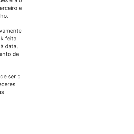
ues era o
erceiro e
nho.
ovamente
k feita
à data,
mento de
de ser o
eceres
às