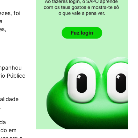
zes, foi
a
es,
companhou
io Público
alidade
.
 da
aído em