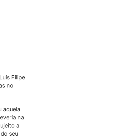
uís Filipe
tas no
u aquela
everia na
ujeito a
 do seu