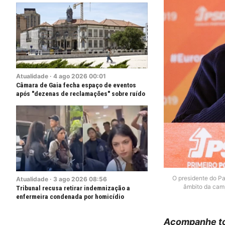
Atualidade
·
4
ago
2026
00:01
Câmara de Gaia fecha espaço de eventos
após "dezenas de reclamações" sobre ruído
O presidente do Pa
Atualidade
·
3
ago
2026
08:56
âmbito da camp
Tribunal recusa retirar indemnização a
enfermeira condenada por homicídio
Acompanhe to