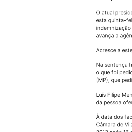
O atual presid
esta quinta-f
indemnização 
avança a agên
Acresce a este
Na sentença ho
o que foi pedi
(MP), que ped
Luís Filipe M
da pessoa ofen
À data dos fac
Câmara de Vila