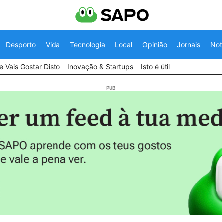
Desporto
Vida
Tecnologia
Local
Opinião
Jornais
Not
 Vais Gostar Disto
Inovação & Startups
Isto é útil