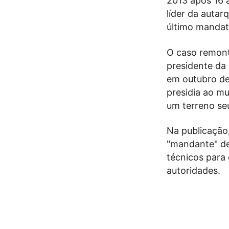
2013 após 16 a
líder da autar
último mandat
O caso remont
presidente da 
em outubro de
presidia ao mu
um terreno se
Na publicação,
"mandante" de
técnicos para 
autoridades.