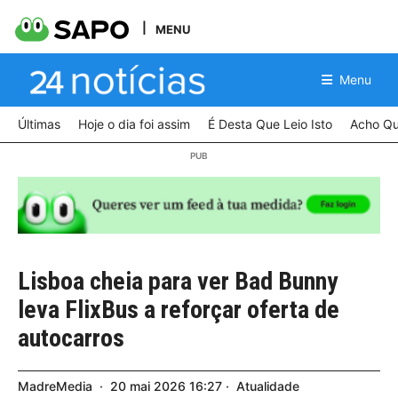
MENU
Menu
Últimas
Hoje o dia foi assim
É Desta Que Leio Isto
Acho Qu
Lisboa cheia para ver Bad Bunny
leva FlixBus a reforçar oferta de
autocarros
MadreMedia
20
mai
2026
16:27
Atualidade